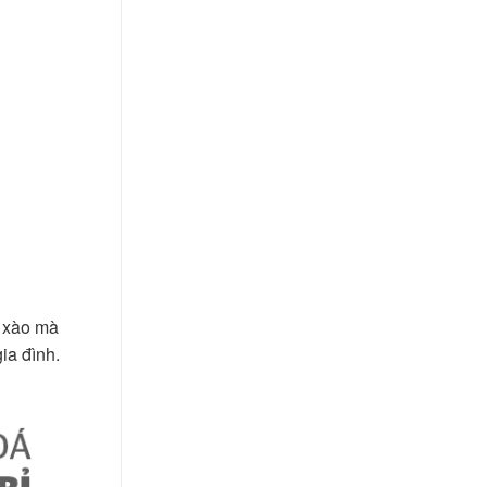
n xào mà
ia đình.