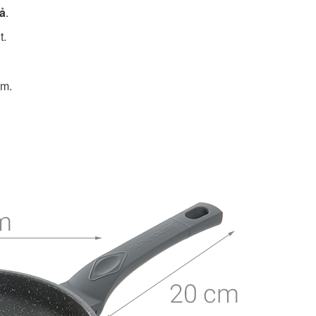
uả
.
t.
am.