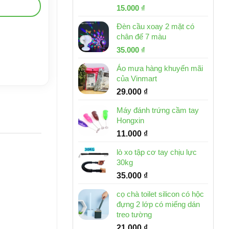
Giá
Giá
15.000
₫
gốc
hiện
Đèn cầu xoay 2 mặt có
là:
tại
chân đế 7 màu
32.000 ₫.
là:
Giá
Giá
35.000
₫
15.000 ₫.
gốc
hiện
Áo mưa hàng khuyến mãi
là:
tại
của Vinmart
46.000 ₫.
là:
29.000
₫
35.000 ₫.
Máy đánh trứng cầm tay
Hongxin
11.000
₫
lò xo tập cơ tay chịu lực
30kg
35.000
₫
cọ chà toilet silicon có hộc
đựng 2 lớp có miếng dán
treo tường
21.000
₫