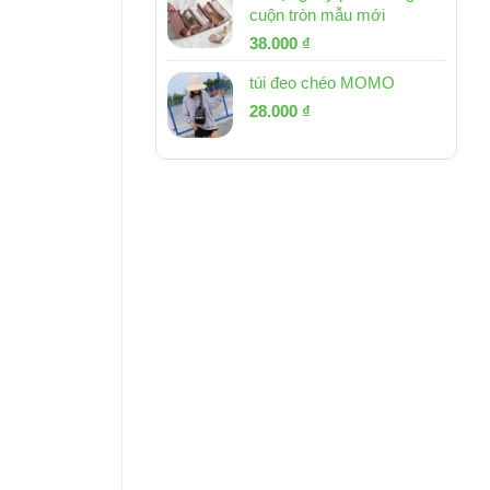
cuộn tròn mẫu mới
Giá
Giá
38.000
₫
gốc
hiện
túi đeo chéo MOMO
là:
tại
Giá
Giá
53.000 ₫.
28.000
₫
là:
gốc
hiện
38.000 ₫.
là:
tại
54.000 ₫.
là:
28.000 ₫.