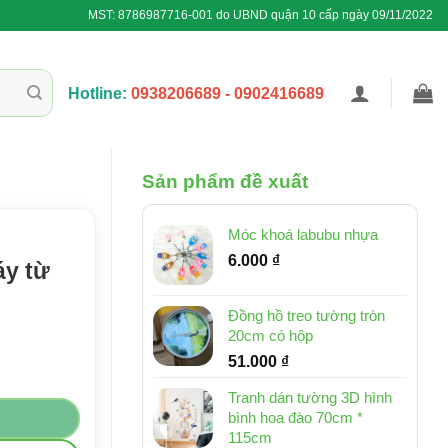
MST: 8786987716-001 do UBND quận 10 cấp ngày 09/11/2022
Hotline:
0938206689 - 0902416689
Sản phẩm đề xuất
Móc khoá labubu nhựa
6.000
₫
áy từ
Đồng hồ treo tường tròn
20cm có hộp
51.000
₫
ợng
Tranh dán tường 3D hình
bình hoa đào 70cm *
115cm