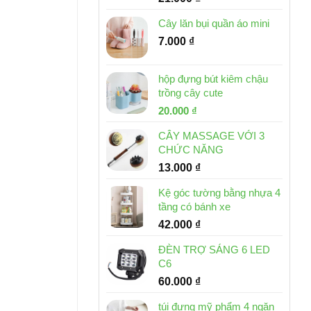
Cây lăn bụi quần áo mini
7.000
₫
hộp đựng bút kiêm chậu
trồng cây cute
Giá
Giá
20.000
₫
gốc
hiện
CÂY MASSAGE VỚI 3
là:
tại
CHỨC NĂNG
30.000 ₫.
là:
13.000
₫
20.000 ₫.
Kệ góc tường bằng nhựa 4
tầng có bánh xe
42.000
₫
ĐÈN TRỢ SÁNG 6 LED
C6
60.000
₫
túi đựng mỹ phẩm 4 ngăn