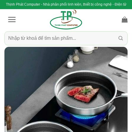
Bỏ
Thịnh Phát Computer - Nhà phân phối linh kiện, thiết bị công nghệ - Điện tử
qua
nội
dung
Tìm
kiếm: