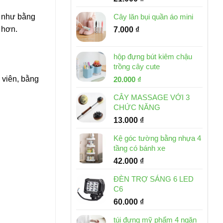
ẻ như bằng
Cây lăn bụi quần áo mini
 hơn.
7.000
₫
hộp đựng bút kiêm chậu
trồng cây cute
h viên, bằng
Giá
Giá
20.000
₫
gốc
hiện
CÂY MASSAGE VỚI 3
là:
tại
CHỨC NĂNG
30.000 ₫.
là:
13.000
₫
20.000 ₫.
Kệ góc tường bằng nhựa 4
tầng có bánh xe
42.000
₫
ĐÈN TRỢ SÁNG 6 LED
C6
60.000
₫
túi đựng mỹ phẩm 4 ngăn