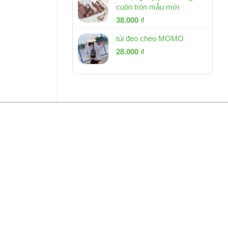
cuộn tròn mẫu mới
Giá
Giá
38.000
₫
gốc
hiện
túi đeo chéo MOMO
là:
tại
Giá
Giá
53.000 ₫.
28.000
₫
là:
gốc
hiện
38.000 ₫.
là:
tại
54.000 ₫.
là:
28.000 ₫.