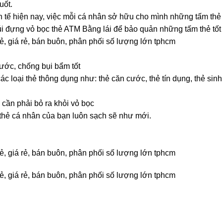
uốt.
h tế hiện nay, việc mỗi cá nhân sở hữu cho mình những tấm th
 Túi đựng vỏ bọc thẻ ATM Bằng lái để bảo quản những tấm thẻ tốt
rẻ, giá rẻ, bán buôn, phân phối số lượng lớn tphcm
ước, chống bụi bẩm tốt
ác loại thẻ thông dụng như: thẻ căn cước, thẻ tín dụng, thẻ sin
 cần phải bỏ ra khỏi vỏ bọc
 thẻ cá nhân của bạn luôn sạch sẽ như mới.
rẻ, giá rẻ, bán buôn, phân phối số lượng lớn tphcm
rẻ, giá rẻ, bán buôn, phân phối số lượng lớn tphcm