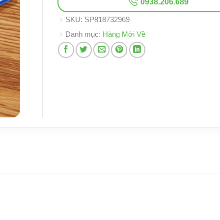
0938.206.689
SKU:
SP818732969
Danh mục:
Hàng Mới Về