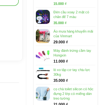
Giá
Giá
15.000
₫
gốc
hiện
Đèn cầu xoay 2 mặt có
là:
tại
chân đế 7 màu
32.000 ₫.
là:
Giá
Giá
35.000
₫
15.000 ₫.
gốc
hiện
Áo mưa hàng khuyến mãi
là:
tại
của Vinmart
46.000 ₫.
là:
29.000
₫
35.000 ₫.
Máy đánh trứng cầm tay
Hongxin
11.000
₫
lò xo tập cơ tay chịu lực
30kg
35.000
₫
cọ chà toilet silicon có hộc
đựng 2 lớp có miếng dán
treo tường
21.000
₫