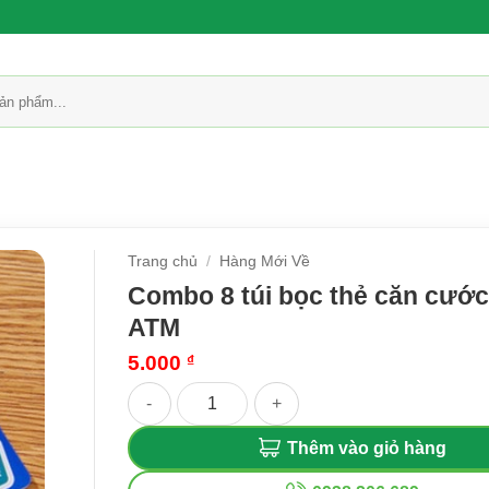
Trang chủ
/
Hàng Mới Về
Combo 8 túi bọc thẻ căn cước
ATM
5.000
₫
Combo 8 túi bọc thẻ căn cước, thẻ ATM số lượn
Thêm vào giỏ hàng