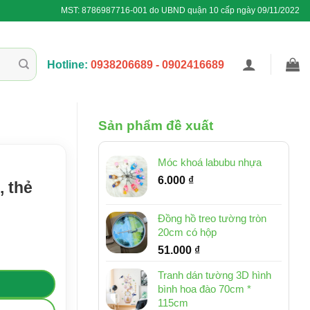
MST: 8786987716-001 do UBND quận 10 cấp ngày 09/11/2022
Hotline:
0938206689 - 0902416689
Sản phẩm đề xuất
Móc khoá labubu nhựa
6.000
₫
, thẻ
Đồng hồ treo tường tròn
20cm có hộp
g
51.000
₫
Tranh dán tường 3D hình
bình hoa đào 70cm *
115cm