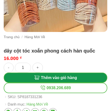
Trang chủ
/
Hàng Mới Về
dây cột tóc xoắn phong cách hàn quốc
16.000
₫
dây cột tóc xoắn phong cách hàn quốc số lượng
Thêm vào giỏ hàng
0938.206.689
SKU:
SP8187331236
Danh mục:
Hàng Mới Về