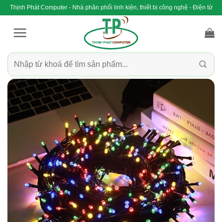
Bỏ
Thịnh Phát Computer - Nhà phân phối linh kiện, thiết bị công nghệ - Điện tử
qua
nội
dung
Tìm
kiếm: