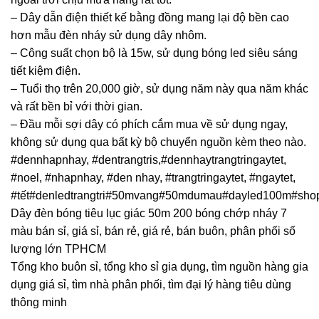
– Dây dẫn điện thiết kế bằng đồng mang lại độ bền cao
hơn mẫu đèn nháy sử dụng dây nhôm.
– Công suất chọn bộ là 15w, sử dụng bóng led siêu sáng
tiết kiệm điện.
– Tuổi thọ trên 20,000 giờ, sử dụng năm này qua năm khác
và rất bền bỉ với thời gian.
– Đầu mỗi sợi dây có phích cắm mua về sử dụng ngay,
không sử dụng qua bất kỳ bộ chuyển nguồn kèm theo nào.
#dennhapnhay, #dentrangtris,#dennhaytrangtringaytet,
#noel, #nhapnhay, #den nhay, #trangtringaytet, #ngaytet,
#tết#denledtrangtri#50mvang#50mdumau#dayled100m#sho
Dây đèn bóng tiêu lục giác 50m 200 bóng chớp nháy 7
màu bán sỉ, giá sỉ, bán rẻ, giá rẻ, bán buôn, phân phối số
lượng lớn TPHCM
Tổng kho buôn sỉ, tổng kho sỉ gia dụng, tìm nguồn hàng gia
dụng giá sỉ, tìm nhà phân phối, tìm đại lý hàng tiêu dùng
thông minh