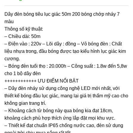
Dây đèn bóng tiêu lục giác 50m 200 bóng chớp nháy 7
màu
Thông số kỹ thuật:
– Chiều dài: 50m
– Điện vào : 220v – Lõi dây : đồng – Vỏ bóng đèn : Chất
liệu nhựa trong, đầu bóng được tạo kiểu hình lục giác kim
cương.
– Bóng đèn tuổi thọ : 20.000h – Công suất : 1.8w đến 5,8w
cho 1 bộ dây đèn
++++++++++++ ƯU ĐIỂM NỔI BẬT
– Dây đèn nháy sử dụng công nghệ LED mới nhất, với
thiết kế bóng đầu lục giác, mang lại giá trị thẩm mỹ cao cho
không gian trang trí.
– Khoảng cách từ bóng này qua bóng kia đạt 18cm,
khoảng cách phù hợp thích ứng lắp đặt mọi khu vực.
– Thiết kế đạt chuẩn IP65 chống nước cao, đèn sử dụng
ngoài trời chịu mưa nắng rất tốt.