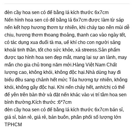
đèn cầy hoa sen có đế bằng lá kích thước 6x7cm
Nến hình hoa sen có đế bằng lá 6x7cm được làm từ sáp
nến kết hợp hương thơm tự nhiên, khi cháy tạo nên mùi dễ
chịu, hương thơm thoang thoảng, thanh cao vào ngày tết,
có tác dụng xua đuổi tà ma, uế khí cho con người sảng
khoái tinh thần, tốt cho sức khỏe, xả streess.Sản phẩm
được tạo hình hoa sen đẹp mắt, mang lại sự an lành, may
mắn cho gia chủ trong năm mới.Hàng Việt Nam Chất
lượng cao, không khói, không độc hại.Nhà dùng hay đi
biếu đều sang chảnh hết mức Tỏa hương tự nhiên, không
khói, không gây độc hại. Khi nến cháy hết, anh/chị có thể
để yên trên bàn thờ và đặt nến khác vào vị trí tâm hoa sen
bình thường.Kích thước :6*7cm
đèn cầy hoa sen có đế bằng lá kích thước 6x7cm bán sỉ,
giá sỉ, bán rẻ, giá rẻ, bán buôn, phân phối số lượng lớn
TPHCM