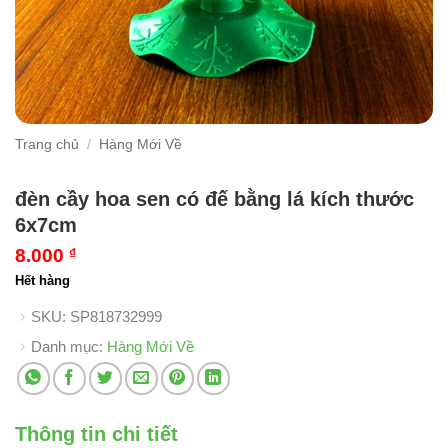
Trang chủ
/
Hàng Mới Về
đèn cầy hoa sen có đế bằng lá kích thước
6x7cm
8.000
₫
Hết hàng
SKU:
SP818732999
Danh mục:
Hàng Mới Về
Thông tin chi tiết