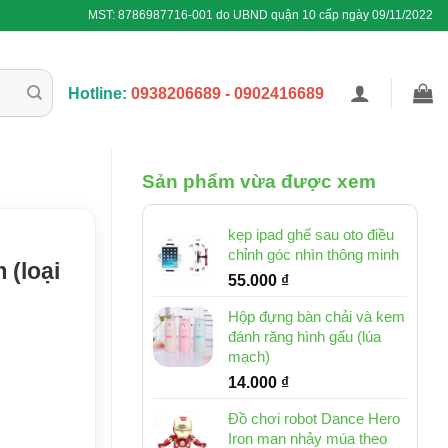
MST: 8786987716-001 do UBND quận 10 cấp ngày 09/11/2022
Hotline:
0938206689 - 0902416689
Sản phẩm vừa được xem
kẹp ipad ghế sau oto điều
chỉnh góc nhìn thông minh
 (loại
55.000
₫
Hộp đựng bàn chải và kem
đánh răng hình gấu (lúa
mạch)
14.000
₫
Đồ chơi robot Dance Hero
Iron man nhảy múa theo