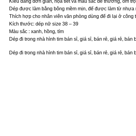
Kiểu dáng đơn giản, họa tiết và màu sắc dễ thương, ôm tr
Dép được làm bằng bông mềm mịn, đế được làm từ nhựa 
Thích hợp cho nhân viên văn phòng dùng để đi lại ở công ty
Kích thước: dép nữ size 38 – 39
Màu sắc : xanh, hồng, tím
Dép đi trong nhà hình tim bán sỉ, giá sỉ, bán rẻ, giá rẻ, 
Dép đi trong nhà hình tim bán sỉ, giá sỉ, bán rẻ, giá rẻ, 