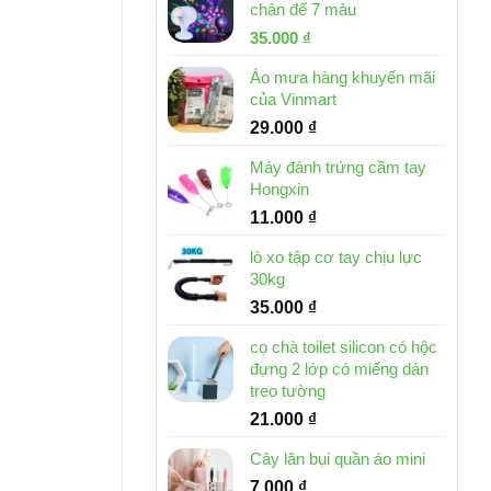
chân đế 7 màu
32.000 ₫.
là:
Giá
Giá
35.000
₫
15.000 ₫.
gốc
hiện
Áo mưa hàng khuyến mãi
là:
tại
của Vinmart
46.000 ₫.
là:
29.000
₫
35.000 ₫.
Máy đánh trứng cầm tay
Hongxin
11.000
₫
lò xo tập cơ tay chịu lực
30kg
35.000
₫
cọ chà toilet silicon có hộc
đựng 2 lớp có miếng dán
treo tường
21.000
₫
Cây lăn bụi quần áo mini
7.000
₫