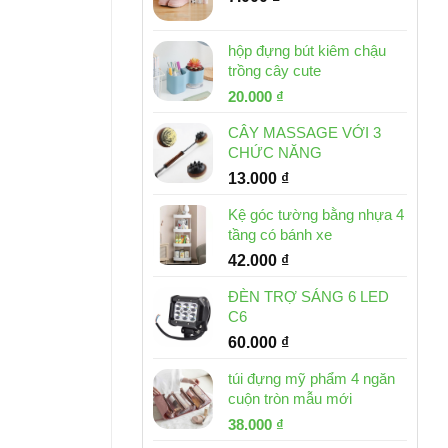
hộp đựng bút kiêm chậu
trồng cây cute
Giá
Giá
20.000
₫
gốc
hiện
CÂY MASSAGE VỚI 3
là:
tại
CHỨC NĂNG
30.000 ₫.
là:
13.000
₫
20.000 ₫.
Kệ góc tường bằng nhựa 4
tầng có bánh xe
42.000
₫
ĐÈN TRỢ SÁNG 6 LED
C6
60.000
₫
túi đựng mỹ phẩm 4 ngăn
cuộn tròn mẫu mới
Giá
Giá
38.000
₫
gốc
hiện