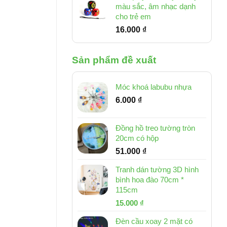
màu sắc, âm nhạc dạnh
cho trẻ em
16.000
₫
Sản phẩm đề xuất
Móc khoá labubu nhựa
6.000
₫
Đồng hồ treo tường tròn
20cm có hộp
51.000
₫
Tranh dán tường 3D hình
bình hoa đào 70cm *
115cm
Giá
Giá
15.000
₫
gốc
hiện
Đèn cầu xoay 2 mặt có
là:
tại