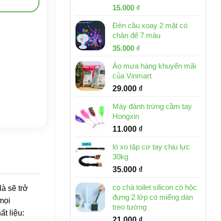
Giá
Giá
15.000
₫
gốc
hiện
Đèn cầu xoay 2 mặt có
là:
tại
chân đế 7 màu
32.000 ₫.
là:
Giá
Giá
35.000
₫
15.000 ₫.
gốc
hiện
Áo mưa hàng khuyến mãi
là:
tại
của Vinmart
46.000 ₫.
là:
29.000
₫
35.000 ₫.
Máy đánh trứng cầm tay
Hongxin
11.000
₫
lò xo tập cơ tay chịu lực
30kg
35.000
₫
cọ chà toilet silicon có hộc
à sẽ trở
đựng 2 lớp có miếng dán
mọi
treo tường
t liệu:
21.000
₫