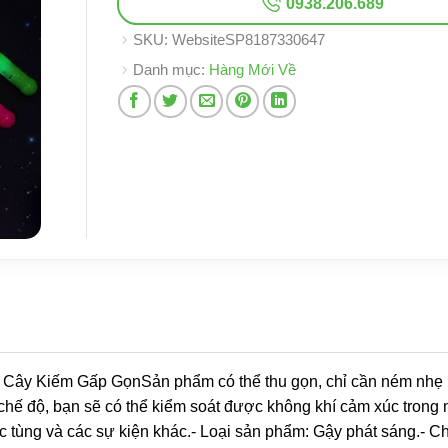
0938.206.689
SKU:
WebsiteSP8187330647
Danh mục:
Hàng Mới Về
 Cây Kiếm Gấp GọnSản phẩm có thể thu gọn, chỉ cần ném nhẹ l
hế độ, bạn sẽ có thể kiểm soát được không khí cảm xúc trong 
 tùng và các sự kiện khác.- Loại sản phẩm: Gậy phát sáng.- Chấ