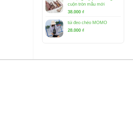
cuộn tròn mẫu mới
Giá
Giá
38.000
₫
gốc
hiện
túi đeo chéo MOMO
là:
tại
Giá
Giá
53.000 ₫.
28.000
₫
là:
gốc
hiện
38.000 ₫.
là:
tại
54.000 ₫.
là:
28.000 ₫.