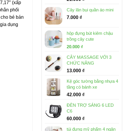
7,17″ (xấp
 phân phối
Cây lăn bụi quần áo mini
 cho bé bán
7.000
₫
 gia dụng
hộp đựng bút kiêm chậu
trồng cây cute
Giá
Giá
20.000
₫
gốc
hiện
CÂY MASSAGE VỚI 3
là:
tại
CHỨC NĂNG
30.000 ₫.
là:
13.000
₫
20.000 ₫.
Kệ góc tường bằng nhựa 4
tầng có bánh xe
42.000
₫
ĐÈN TRỢ SÁNG 6 LED
C6
60.000
₫
túi đựng mỹ phẩm 4 ngăn