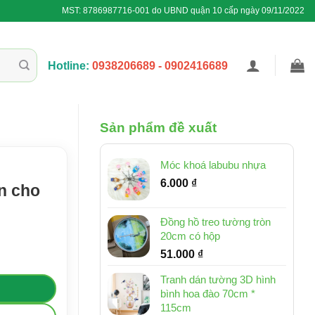
MST: 8786987716-001 do UBND quận 10 cấp ngày 09/11/2022
Hotline:
0938206689 - 0902416689
Sản phẩm đề xuất
Móc khoá labubu nhựa
6.000
₫
n cho
Đồng hồ treo tường tròn
20cm có hộp
e số lượng
51.000
₫
Tranh dán tường 3D hình
bình hoa đào 70cm *
115cm