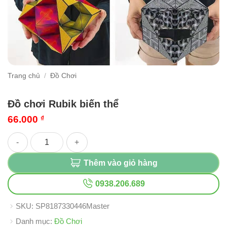
Trang chủ
/
Đồ Chơi
Đồ chơi Rubik biến thể
66.000
₫
Đồ chơi Rubik biến thể số lượng
Thêm vào giỏ hàng
0938.206.689
SKU:
SP8187330446Master
Danh mục:
Đồ Chơi