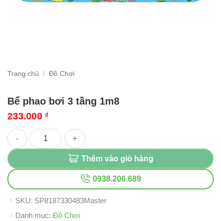
Trang chủ
/
Đồ Chơi
Bể phao bơi 3 tầng 1m8
233.000
₫
Bể phao bơi 3 tầng 1m8 số lượng
Thêm vào giỏ hàng
0938.206.689
SKU:
SP8187330483Master
Danh mục:
Đồ Chơi