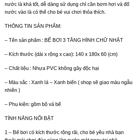
nước là khá tốt, dễ dàng sử dụng chỉ cần bơm hơi và đổ
nước vào là có thể cho bé vui chơi thỏa thích.
THÔNG TIN SẢN PHẨM:
– Tên sản phẩm : BỂ BƠI 3 TẦNG HÌNH CHỮ NHẬT
– Kích thước (dài x rộng x cao): 140 x 180x 60 (cm)
– Chất liệu : Nhựa PVC không gây độc hại
– Màu sắc : Xanh lá – Xanh biển ( shop sẽ giao màu ngẫu
nhiên )
– Phụ kiện: gồm bộ vá bể
TÍNH NĂNG NỔI BẬT
1 – Bể bơi có kích thước rộng rãi, cho bé yêu nhà bạn