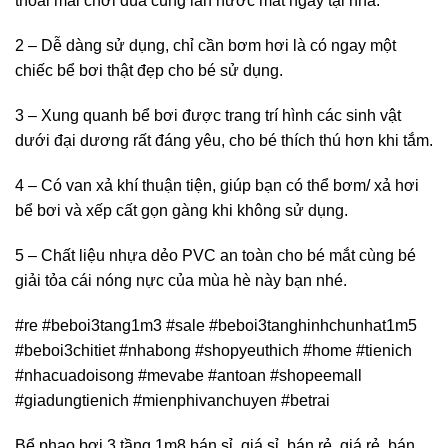
thoải mái chơi đùa cùng làn nước mát ngay tại nhà.
2 – Dễ dàng sử dụng, chỉ cần bơm hơi là có ngay một
chiếc bể bơi thật đẹp cho bé sử dụng.
3 – Xung quanh bể bơi được trang trí hình các sinh vật
dưới đại dương rất đáng yêu, cho bé thích thú hơn khi tắm.
4 – Có van xả khí thuận tiện, giúp bạn có thể bơm/ xả hơi
bể bơi và xếp cất gọn gàng khi không sử dụng.
5 – Chất liệu nhựa dẻo PVC an toàn cho bé mắt cùng bé
giải tỏa cái nóng nực của mùa hè này bạn nhé.
#re #beboi3tang1m3 #sale #beboi3tanghinhchunhat1m5
#beboi3chitiet #nhabong #shopyeuthich #home #tienich
#nhacuadoisong #mevabe #antoan #shopeemall
#giadungtienich #mienphivanchuyen #betrai
Bể phao bơi 3 tầng 1m8 bán sỉ, giá sỉ, bán rẻ, giá rẻ, bán