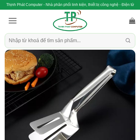
Bỏ
Thịnh Phát Computer - Nhà phân phối linh kiện, thiết bị công nghệ - Điện tử
qua
nội
dung
Tìm
kiếm: