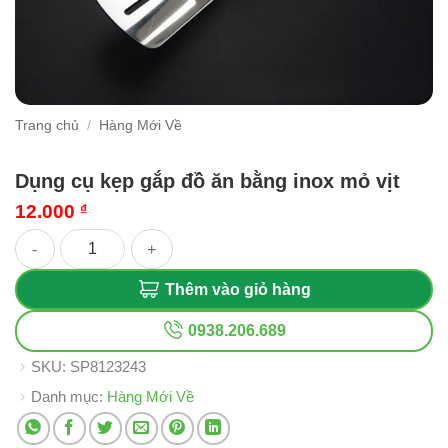
Trang chủ
/
Hàng Mới Về
Dụng cụ kẹp gắp đồ ăn bằng inox mỏ vịt
12.000
₫
Dụng cụ kẹp gắp đồ ăn bằng inox mỏ vịt số lượng
Thêm vào giỏ hàng
0938.206.689
SKU:
SP8123243
Danh mục:
Hàng Mới Về