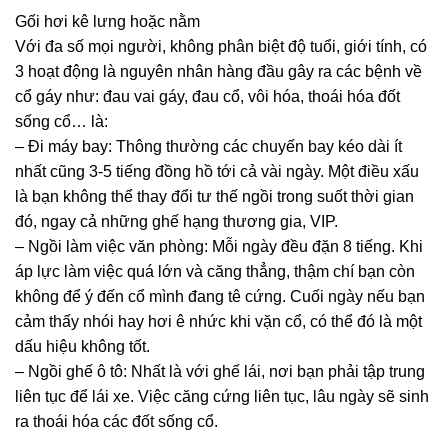
Gối hơi kê lưng hoặc nằm
Với đa số mọi người, không phân biệt độ tuổi, giới tính, có
3 hoạt động là nguyên nhân hàng đầu gây ra các bệnh về
cổ gáy như: đau vai gáy, đau cổ, vôi hóa, thoái hóa đốt
sống cổ… là:
– Đi máy bay: Thông thường các chuyến bay kéo dài ít
nhất cũng 3-5 tiếng đồng hồ tới cả vài ngày. Một điều xấu
là bạn không thể thay đổi tư thế ngồi trong suốt thời gian
đó, ngay cả những ghế hạng thương gia, VIP.
– Ngồi làm việc văn phòng: Mỗi ngày đều đặn 8 tiếng. Khi
áp lực làm việc quá lớn và căng thẳng, thậm chí bạn còn
không để ý đến cổ mình đang tê cứng. Cuối ngày nếu bạn
cảm thấy nhói hay hơi ê nhức khi vặn cổ, có thể đó là một
dấu hiệu không tốt.
– Ngồi ghế ô tô: Nhất là với ghế lái, nơi bạn phải tập trung
liên tục để lái xe. Việc căng cứng liên tục, lâu ngày sẽ sinh
ra thoái hóa các đốt sống cổ.