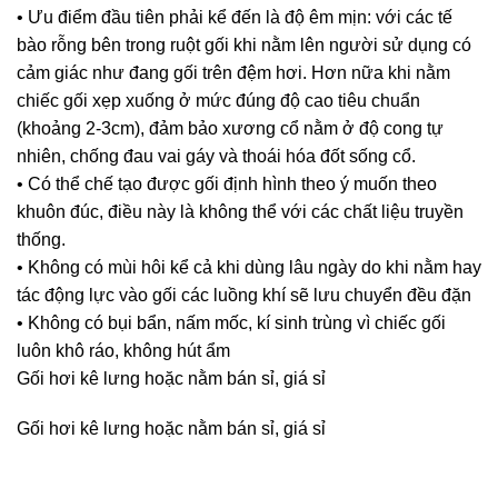
• Ưu điểm đầu tiên phải kể đến là độ êm mịn: với các tế
bào rỗng bên trong ruột gối khi nằm lên người sử dụng có
cảm giác như đang gối trên đệm hơi. Hơn nữa khi nằm
chiếc gối xẹp xuống ở mức đúng độ cao tiêu chuẩn
(khoảng 2-3cm), đảm bảo xương cổ nằm ở độ cong tự
nhiên, chống đau vai gáy và thoái hóa đốt sống cổ.
• Có thể chế tạo được gối định hình theo ý muốn theo
khuôn đúc, điều này là không thể với các chất liệu truyền
thống.
• Không có mùi hôi kể cả khi dùng lâu ngày do khi nằm hay
tác động lực vào gối các luồng khí sẽ lưu chuyển đều đặn
• Không có bụi bẩn, nấm mốc, kí sinh trùng vì chiếc gối
luôn khô ráo, không hút ẩm
Gối hơi kê lưng hoặc nằm bán sỉ, giá sỉ
Gối hơi kê lưng hoặc nằm bán sỉ, giá sỉ