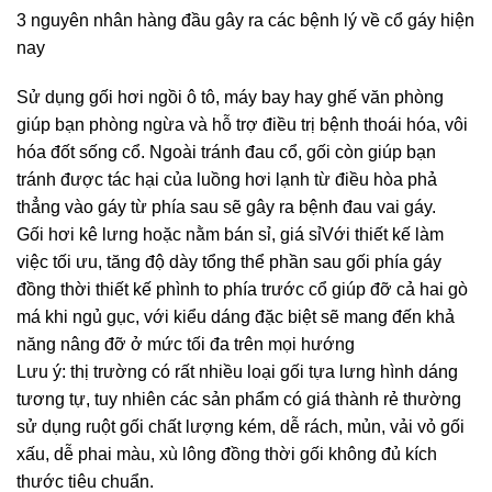
3 nguyên nhân hàng đầu gây ra các bệnh lý về cổ gáy hiện
nay
Sử dụng gối hơi ngồi ô tô, máy bay hay ghế văn phòng
giúp bạn phòng ngừa và hỗ trợ điều trị bệnh thoái hóa, vôi
hóa đốt sống cổ. Ngoài tránh đau cổ, gối còn giúp bạn
tránh được tác hại của luồng hơi lạnh từ điều hòa phả
thẳng vào gáy từ phía sau sẽ gây ra bệnh đau vai gáy.
Gối hơi kê lưng hoặc nằm bán sỉ, giá sỉVới thiết kế làm
việc tối ưu, tăng độ dày tổng thể phần sau gối phía gáy
đồng thời thiết kế phình to phía trước cổ giúp đỡ cả hai gò
má khi ngủ gục, với kiểu dáng đặc biệt sẽ mang đến khả
năng nâng đỡ ở mức tối đa trên mọi hướng
Lưu ý: thị trường có rất nhiều loại gối tựa lưng hình dáng
tương tự, tuy nhiên các sản phẩm có giá thành rẻ thường
sử dụng ruột gối chất lượng kém, dễ rách, mủn, vải vỏ gối
xấu, dễ phai màu, xù lông đồng thời gối không đủ kích
thước tiêu chuẩn.