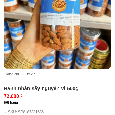
Trang chủ
/
Đồ Ăn
Hạnh nhân sấy nguyên vị 500g
72.000
₫
Hết hàng
SKU:
SP8187331686