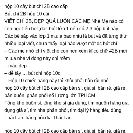
hộp 10 cây bút chì 2B cao cấp
Bút chì 2B hộp 10 cái
VIẾT CHÌ 2B, ĐẸP QUÁ LUÔN CÁC MẸ Nhé Mẹ nào có
con học tiểu học,đặc biệt lớp 1 nên có 2-3 hộp bút này.
Các bé sắp vào lớp 1 m.u.a bao nhiu là bút và đã từng thử
nhiều loại viết, chưa thấy loại nào vượt mặt dc bút chì
– Các mẹ nhớ chì viết cho con nên xem kĩ có chữ #2B mới
m.u.a nhé vì dòng này chì mềm
– màu đẹp
– dễ tẩy … bút chì hộp 10c
– Hộp 10 chiếc hãng này thì khỏi phải bàn rùi nhé.
hộp 10 cây bút chì 2B cao cấp bán sỉ, giá sỉ, bán rẻ, giá rẻ,
bán buôn, phân phối số lượng lớn TPHCM
Tổng kho buốn sỉ, tổng kho sỉ gia dụng, tìm nguồn hàng gia
dụng giá sỉ, tìm nhà phân phối, tìm đại lý hàng tiêu dùng
Thái Lan, hàng nội địa Thái Lan.
hộp 10 cây bút chì 2B cao cấp bán sỉ, giá sỉ, bán rẻ, giá rẻ,