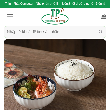
Bỏ
Thịnh Phát Computer - Nhà phân phối linh kiện, thiết bị công nghệ - Điện tử
qua
nội
dung
Tìm
kiếm: