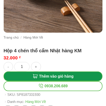
Trang chủ
/
Hàng Mới Về
Hộp 4 chén thổ cẩm Nhật hàng KM
32.000
₫
Hộp 4 chén thổ cẩm Nhật hàng KM số lượng
Thêm vào giỏ hàng
0938.206.689
SKU:
SP8187331930
Danh mục:
Hàng Mới Về