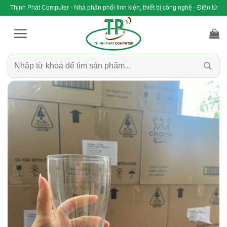
Bỏ
Thịnh Phát Computer - Nhà phân phối linh kiện, thiết bị công nghệ - Điện tử
qua
nội
dung
Tìm
kiếm: