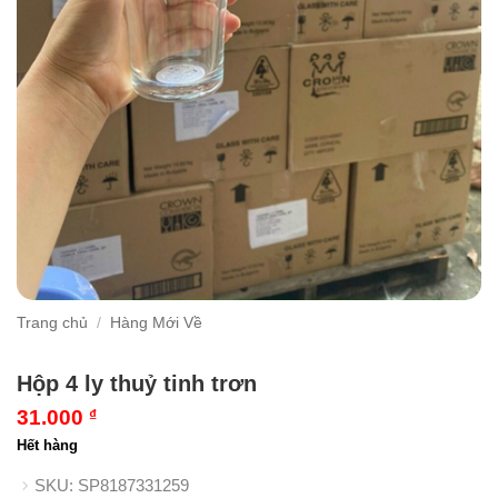
Trang chủ
/
Hàng Mới Về
Hộp 4 ly thuỷ tinh trơn
31.000
₫
Hết hàng
SKU:
SP8187331259