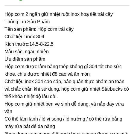
Hộp cơm 2 ngăn giữ nhiệt ruột inox hoạ tiết trái cây
Thông Tin Sản Phẩm
Tên sản phẩm: Hộp cơm trái cây
Chất liệu: inox 304
Kích thước:14.5-8-22.5
Màu sắc: ngẫu nhiên
Ưu điểm sản phẩm
Hộp cơm được làm bằng thép không gỉ 304 tốt cho sức
khỏe, chịu được nhiệt độ cao và ăn mòn
Chất liệu inox 304 cao cấp, bảo quản thực phẩm an toàn
và chắc chắn khi sử dụng, hộp cơm giữ nhiệt Starbucks có
thể khóa nhiệt độ lâu dài.
Hộp cơm giữ nhiệt bên vệ sinh dễ dàng, và nắp đậy vừa
vặn
Có thể làm lạnh / lò vi sóng / lò nướng / có thể rửa bằng
máy rửa bát để đa năng
#hop đung com mang đi#lunch box#camen đựng cơm giữ