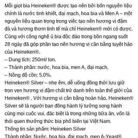
Mỗi giọt bia Heineken® được tạo nên bởi bốn nguyên liệu
chính là nước tinh khiết, đại mạch, hoa bia và Men A – một
nguyên liệu quan trọng trong việc tạo nên hương vị đậm
đà và hương thơm tinh tế mà chỉ Heineken® mới có được.
Cùng với công nghệ ủ bia độc đáo trong bồn ngang suốt
28 ngày đã góp phần tạo nên hương vị cân bằng tuyệt hảo
của Heineken®.
– Dung tích: 250ml/ lon.
– Thành phần: nước, hoa bia, men A, đại mạch,
– Nồng độ cồn: 5.0%.
Heineken® Silver – nhẹ êm, dễ uống đồng thời lưu giữ
trọn vẹn hương vị đậm chất trứ danh trên toàn thế giới của
Heineken® . Với hương vị cân bằng hoàn hảo, Heineken®
Silver sẽ là người bạn đồng hành lý tưởng song hành
cùng mọi cuộc vui, đặc biệt là trong những bữa ăn, vốn là
thói quen thưởng thức bia phổ biến tại Việt Nam.
Thông tin sản phẩm: Heineken Silver
Thành phần: Nước, hoa bia, đại mạch, men A-Yeast®