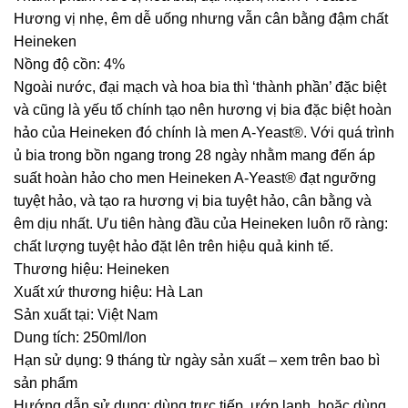
Hương vị nhẹ, êm dễ uống nhưng vẫn cân bằng đậm chất
Heineken
Nồng độ cồn: 4%
Ngoài nước, đại mạch và hoa bia thì ‘thành phần’ đặc biệt
và cũng là yếu tố chính tạo nên hương vị bia đặc biệt hoàn
hảo của Heineken đó chính là men A-Yeast®. Với quá trình
ủ bia trong bồn ngang trong 28 ngày nhằm mang đến áp
suất hoàn hảo cho men Heineken A-Yeast® đạt ngưỡng
tuyệt hảo, và tạo ra hương vị bia tuyệt hảo, cân bằng và
êm dịu nhất. Ưu tiên hàng đầu của Heineken luôn rõ ràng:
chất lượng tuyệt hảo đặt lên trên hiệu quả kinh tế.
Thương hiệu: Heineken
Xuất xứ thương hiệu: Hà Lan
Sản xuất tại: Việt Nam
Dung tích: 250ml/lon
Hạn sử dụng: 9 tháng từ ngày sản xuất – xem trên bao bì
sản phẩm
Hướng dẫn sử dụng: dùng trực tiếp, ướp lạnh, hoặc dùng