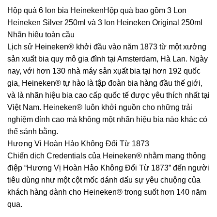
Hộp quà 6 lon bia HeinekenHộp quà bao gồm 3 Lon
Heineken Silver 250ml và 3 lon Heineken Original 250ml
Nhãn hiệu toàn cầu
Lịch sử Heineken® khởi đầu vào năm 1873 từ một xưởng
sản xuất bia quy mô gia đình tại Amsterdam, Hà Lan. Ngày
nay, với hơn 130 nhà máy sản xụất bia tại hơn 192 quốc
gia, Heineken® tự hào là tập đoàn bia hàng đầu thế giới,
và là nhãn hiệu bia cao cấp quốc tế được yêu thích nhất tại
Việt Nam. Heineken® luôn khởi nguồn cho những trải
nghiệm đỉnh cao mà không một nhãn hiệu bia nào khác có
thể sánh bằng.
Hương Vị Hoàn Hảo Không Đổi Từ 1873
Chiến dịch Credentials của Heineken® nhằm mang thông
điệp “Hương Vị Hoàn Hảo Không Đổi Từ 1873” đến người
tiêu dùng như một cột mốc dánh dấu sự yêu chuộng của
khách hàng dành cho Heineken® trong suốt hơn 140 năm
qua.