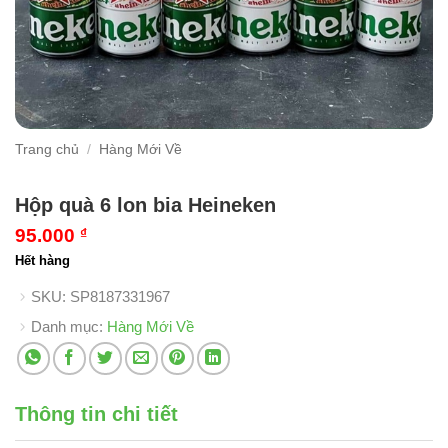
Trang chủ
/
Hàng Mới Về
Hộp quà 6 lon bia Heineken
95.000
₫
Hết hàng
SKU:
SP8187331967
Danh mục:
Hàng Mới Về
Thông tin chi tiết