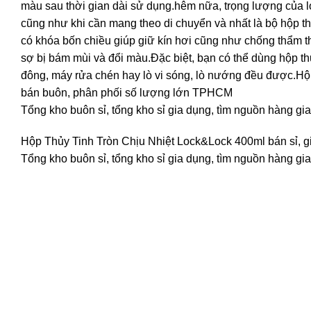
màu sau thời gian dài sử dụng.hêm nữa, trọng lượng của l
cũng như khi cần mang theo di chuyển và nhất là bộ hộp thủy
có khóa bốn chiều giúp giữ kín hơi cũng như chống thẩm 
sợ bị bám mùi và đổi màu.Đặc biệt, bạn có thể dùng hộp thủ
đông, máy rửa chén hay lò vi sóng, lò nướng đều được.Hộp 
bán buôn, phân phối số lượng lớn TPHCM
Tổng kho buôn sỉ, tổng kho sỉ gia dụng, tìm nguồn hàng gia
Hộp Thủy Tinh Tròn Chịu Nhiệt Lock&Lock 400ml bán sỉ, gi
Tổng kho buôn sỉ, tổng kho sỉ gia dụng, tìm nguồn hàng gia