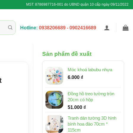
MST: 8786987716-001 do UBND quận 10 cấp ngày 09/11/2022
Hotline:
0938206689 - 0902416689
Sản phẩm đề xuất
Móc khoá labubu nhựa
6.000
₫
t
Đồng hồ treo tường tròn
20cm có hộp
51.000
₫
Tranh dán tường 3D hình
bình hoa đào 70cm *
115cm