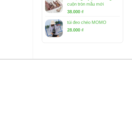
cuộn tròn mẫu mới
Giá
Giá
38.000
₫
gốc
hiện
túi đeo chéo MOMO
là:
tại
Giá
Giá
53.000 ₫.
28.000
₫
là:
gốc
hiện
38.000 ₫.
là:
tại
54.000 ₫.
là:
28.000 ₫.