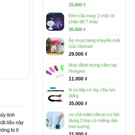
Giá
Giá
15.000
₫
gốc
hiện
Đèn cầu xoay 2 mặt có
là:
tại
chân đế 7 màu
32.000 ₫.
là:
Giá
Giá
35.000
₫
15.000 ₫.
gốc
hiện
Áo mưa hàng khuyến mãi
là:
tại
của Vinmart
46.000 ₫.
là:
29.000
₫
35.000 ₫.
Máy đánh trứng cầm tay
Hongxin
11.000
₫
lò xo tập cơ tay chịu lực
30kg
35.000
₫
cọ chà toilet silicon có hộc
ủy tinh
đựng 2 lớp có miếng dán
hất liệu này
treo tường
hông bị ố
21.000
₫