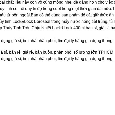
oại chất liệu này còn vô cùng mỏng nhẹ, dễ dàng hơn cho việc
 tinh có thể duy trì độ trong suốt trong một thời gian dài nữa.T
thấu từ bên ngoài.Bạn có thể dùng sản phẩm để cất giữ thức ă
y tinh Lock&Lock Boroseal trong máy nước nóng tiệt trùng, tủ l
Thủy Tinh Tròn Chịu Nhiệt Lock&Lock 400ml bán sỉ, giá sỉ, bán 
 dụng giá sỉ, tìm nhà phân phối, tìm đại lý hàng gia dụng thông
á sỉ, bán rẻ, giá rẻ, bán buôn, phân phối số lượng lớn TPHCM
 dụng giá sỉ, tìm nhà phân phối, tìm đại lý hàng gia dụng thông