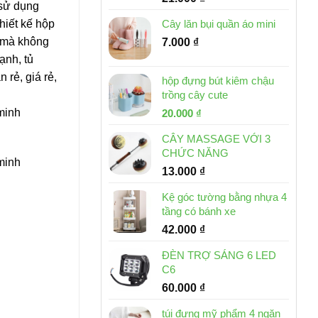
 sử dụng
hiết kế hộp
Cây lăn bụi quần áo mini
n mà không
7.000
₫
ạnh, tủ
rẻ, giá rẻ,
hộp đựng bút kiêm chậu
trồng cây cute
 minh
Giá
Giá
20.000
₫
gốc
hiện
CÂY MASSAGE VỚI 3
là:
tại
CHỨC NĂNG
30.000 ₫.
là:
 minh
13.000
₫
20.000 ₫.
Kệ góc tường bằng nhựa 4
tầng có bánh xe
42.000
₫
ĐÈN TRỢ SÁNG 6 LED
C6
60.000
₫
túi đựng mỹ phẩm 4 ngăn