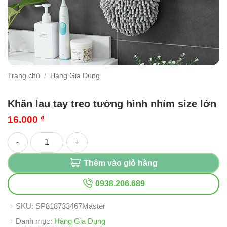
Trang chủ
/
Hàng Gia Dụng
Khăn lau tay treo tường hình nhím size lớn
16.000
₫
Khăn lau tay treo tường hình nhím size lớn số lượng
Thêm vào giỏ hàng
0938.206.689
SKU:
SP818733467Master
Danh mục:
Hàng Gia Dụng