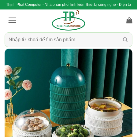
Bỏ
Thịnh Phát Computer - Nhà phân phối linh kiện, thiết bị công nghệ - Điện tử
qua
nội
dung
Tìm
kiếm: