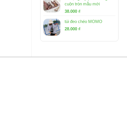
cuộn tròn mẫu mới
Giá
Giá
38.000
₫
gốc
hiện
túi đeo chéo MOMO
là:
tại
Giá
Giá
53.000 ₫.
28.000
₫
là:
gốc
hiện
38.000 ₫.
là:
tại
54.000 ₫.
là:
28.000 ₫.