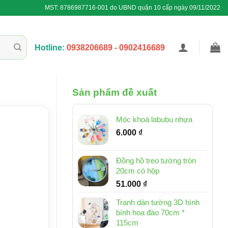
MST: 8786987716-001 do UBND quận 10 cấp ngày 09/11/2022
Hotline:
0938206689 - 0902416689
Sản phẩm đề xuất
Móc khoá labubu nhựa
6.000
₫
Đồng hồ treo tường tròn
20cm có hộp
51.000
₫
Tranh dán tường 3D hình
bình hoa đào 70cm *
115cm