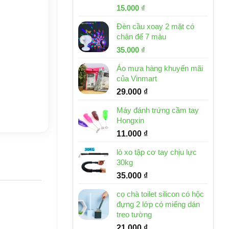
Giá
Giá
15.000
₫
gốc
hiện
Đèn cầu xoay 2 mặt có
là:
tại
chân đế 7 màu
32.000 ₫.
là:
Giá
Giá
35.000
₫
15.000 ₫.
gốc
hiện
Áo mưa hàng khuyến mãi
là:
tại
của Vinmart
46.000 ₫.
là:
29.000
₫
35.000 ₫.
Máy đánh trứng cầm tay
Hongxin
11.000
₫
lò xo tập cơ tay chịu lực
30kg
35.000
₫
cọ chà toilet silicon có hộc
đựng 2 lớp có miếng dán
treo tường
21.000
₫