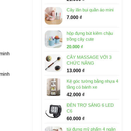
Cây lăn bụi quần áo mini
7.000
₫
hộp đựng bút kiêm chậu
trồng cây cute
Giá
Giá
20.000
₫
gốc
hiện
 minh
CÂY MASSAGE VỚI 3
là:
tại
CHỨC NĂNG
30.000 ₫.
là:
13.000
₫
20.000 ₫.
 minh
Kệ góc tường bằng nhựa 4
tầng có bánh xe
42.000
₫
ĐÈN TRỢ SÁNG 6 LED
C6
60.000
₫
túi đựng mỹ phẩm 4 ngăn