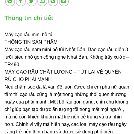
Thông tin chi tiết
Máy cạo râu mini bỏ túi
THÔNG TIN SẢN PHẨM
Máy cạo râu nam mini bỏ túi Nhật Bản, Dao cạo râu điện 3
lưỡi siêu nhỏ gọn công nghệ Nhật Bản, Không trầy xước –
TR480
MÁY CẠO RÂU CHẤT LƯỢNG – TÚT LẠI VẺ QUYẾN
RŨ CHO PHÁI MẠNH
Nếu chăm sóc da là vấn đề luôn được chị em phụ nữ quan
tâm thì cạo râu cũng là một trong những thói quen thường
ngày của phái mạnh. Một bộ râu gọn gàng, chỉn chu không
chỉ giúp bạn tạo được ấn tượng tối trong mắt mọi người,
mà nó còn khiến khuôn mặt trở nên trẻ trung và ưa nhìn
hơn. Chính vì vậy mà hiện nay, các loại máy cạo râu ngày
càng trở nên thịnh hành và được sử dụng phổ biến.