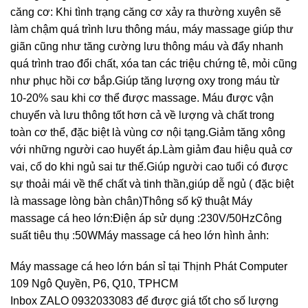
căng cơ: Khi tình trạng căng cơ xảy ra thường xuyên sẽ
làm chậm quá trình lưu thông máu, máy massage giúp thư
giãn cũng như tăng cường lưu thông máu và đẩy nhanh
quá trình trao đổi chất, xóa tan các triệu chứng tê, mỏi cũng
như phục hồi cơ bắp.Giúp tăng lượng oxy trong máu từ
10-20% sau khi cơ thể được massage. Máu được vận
chuyển và lưu thông tốt hơn cả về lượng và chất trong
toàn cơ thể, đặc biệt là vùng cơ nội tạng.Giảm tăng xông
với những người cao huyết áp.Làm giảm đau hiệu quả cơ
vai, cổ do khi ngủ sai tư thế.Giúp người cao tuổi có được
sự thoải mái về thể chất và tinh thần,giúp dễ ngủ ( đặc biệt
là massage lòng bàn chân)Thông số kỹ thuật Máy
massage cá heo lớn:Điện áp sử dụng :230V/50HzCông
suất tiêu thụ :50WMáy massage cá heo lớn hình ảnh:
Máy massage cá heo lớn bán sỉ tại Thịnh Phát Computer
109 Ngô Quyền, P6, Q10, TPHCM
Inbox ZALO 0932033083 để được giá tốt cho số lượng