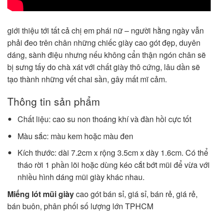
giới thiệu tới tất cả chị em phái nữ – người hằng ngày vẫn
phải đeo trên chân những chiếc giày cao gót đẹp, duyên
dáng, sành điệu nhưng nếu không cẩn thận ngón chân sẽ
bị sưng tấy do chà xát với chất giày thô cứng, lâu dần sẽ
tạo thành những vết chai sần, gây mất mĩ cảm.
Thông tin sản phẩm
Chất liệu: cao su non thoáng khí và đàn hồi cực tốt
Màu sắc: màu kem hoặc màu đen
Kích thước: dài 7.2cm x rộng 3.5cm x dày 1.6cm. Có thể
tháo rời 1 phần lõi hoặc dùng kéo cắt bớt mũi để vừa với
nhiều hình dáng mũi giày khác nhau.
Miếng lót mũi giày
cao gót bán sỉ, giá sỉ, bán rẻ, giá rẻ,
bán buôn, phân phối số lượng lớn TPHCM