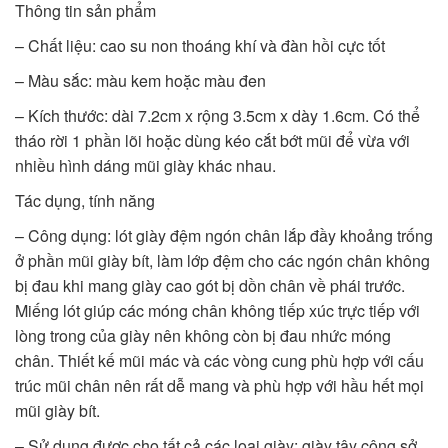
Thông tin sản phẩm
– Chất liệu: cao su non thoáng khí và đàn hồi cực tốt
– Màu sắc: màu kem hoặc màu đen
– Kích thước: dài 7.2cm x rộng 3.5cm x dày 1.6cm. Có thể
tháo rời 1 phần lõi hoặc dùng kéo cắt bớt mũi để vừa với
nhiều hình dáng mũi giày khác nhau.
Tác dụng, tính năng
– Công dụng: lót giày đệm ngón chân lắp đầy khoảng trống
ở phần mũi giày bít, làm lớp đệm cho các ngón chân không
bị đau khi mang giày cao gót bị dồn chân về phái trước.
Miếng lót giúp các móng chân không tiếp xúc trực tiếp với
lòng trong của giày nên không còn bị đau nhức móng
chân. Thiết kế mũi mác và các vòng cung phù hợp với cấu
trúc mũi chân nên rất dễ mang và phù hợp với hầu hết mọi
mũi giày bít.
– Sử dụng được cho tất cả các loại giày: giày tây công sở,