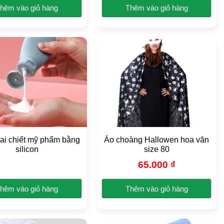
trên
trên
hêm vào giỏ hàng
Thêm vào giỏ hàng
trang
trang
Sản
Sản
sản
sản
phẩm
phẩm
phẩm
phẩm
này
này
có
có
nhiều
nhiều
biến
biến
thể.
thể.
Các
Các
tùy
tùy
chọn
chọn
có
có
hai chiết mỹ phẩm bằng
Áo choàng Hallowen hoa văn
thể
thể
silicon
size 80
được
được
65.000
₫
chọn
chọn
trên
trên
hêm vào giỏ hàng
Thêm vào giỏ hàng
trang
trang
Sản
sản
sản
phẩm
phẩm
phẩm