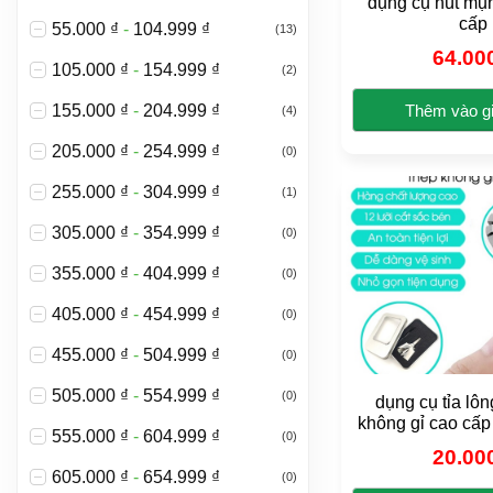
dụng cụ hút mụ
th
cấp
55.000
₫
-
104.999
₫
(13)
đư
64.00
105.000
₫
-
154.999
₫
(2)
ch
tr
Thêm vào g
155.000
₫
-
204.999
₫
(4)
tr
Sả
sả
205.000
₫
-
254.999
₫
(0)
ph
ph
255.000
₫
-
304.999
₫
nà
(1)
có
305.000
₫
-
354.999
₫
(0)
nh
bi
355.000
₫
-
404.999
₫
(0)
thể
405.000
₫
-
454.999
₫
(0)
Cá
tù
455.000
₫
-
504.999
₫
(0)
ch
505.000
₫
-
554.999
₫
có
(0)
dụng cụ tỉa lô
th
không gỉ cao cấp
555.000
₫
-
604.999
₫
(0)
đư
20.00
ch
605.000
₫
-
654.999
₫
(0)