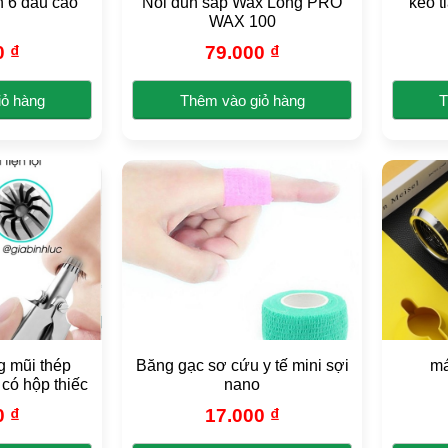
n 6 đầu cao
Nồi đun sáp Wax Lông PRO
kéo t
ể
thể
WAX 100
ợc
được
0
₫
79.000
₫
ọn
chọn
ên
trên
iỏ hàng
Thêm vào giỏ hàng
T
ang
trang
n
Sản
n
sản
ẩm
phẩm
ẩm
phẩm
y
này
có
iều
nhiều
ến
biến
.
thể.
c
Các
y
tùy
ọn
chọn
có
ng mũi thép
Băng gạc sơ cứu y tế mini sợi
má
ể
thể
 có hộp thiếc
nano
ợc
được
0
₫
17.000
₫
ọn
chọn