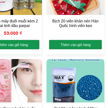
máy đuổi muỗi kèm 2
Bịch 20 viên khăn nén Hàn
ai tinh dầu parpar
Quốc hình viên kẹo
53.000
₫
hêm vào giỏ hàng
Thêm vào giỏ hàng
Sản
phẩm
này
có
nhiều
biến
thể.
Các
tùy
chọn
có