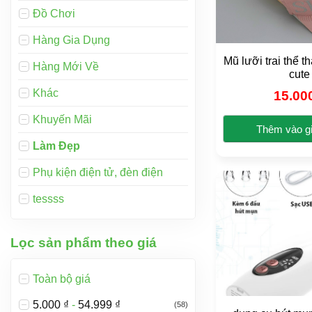
Đồ Chơi
Hàng Gia Dụng
Mũ lưỡi trai thể t
Hàng Mới Về
cute
Khác
15.00
Khuyến Mãi
Thêm vào g
Làm Đẹp
Sả
ph
Phụ kiện điện tử, đèn điện
nà
có
tessss
nh
bi
Lọc sản phẩm theo giá
thể
Cá
tù
Toàn bộ giá
ch
5.000
₫
-
54.999
₫
(58)
có