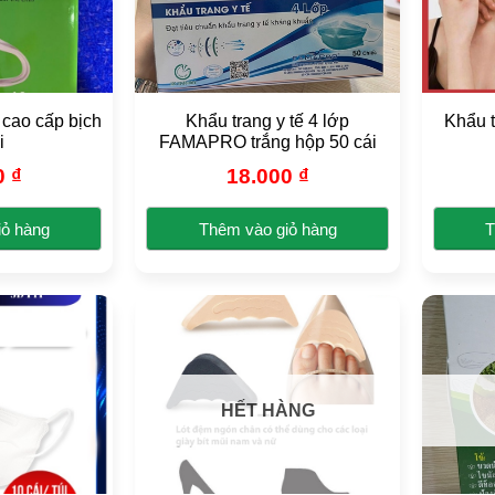
.
thể.
c
Các
y
tùy
ọn
chọn
có
cao cấp bịch
Khẩu trang y tế 4 lớp
Khẩu t
ể
thể
i
FAMAPRO trắng hộp 50 cái
ợc
được
0
₫
18.000
₫
ọn
chọn
ên
trên
iỏ hàng
Thêm vào giỏ hàng
T
ang
trang
n
sản
ẩm
phẩm
HẾT HÀNG