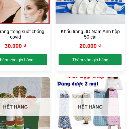
thể.
Các
tùy
chọn
có
rang trong suốt chống
Khẩu trang 3D Nam Anh hộp
thể
covid
50 cái
được
30.000
₫
20.000
₫
chọn
trên
hêm vào giỏ hàng
Thêm vào giỏ hàng
trang
sản
phẩm
HẾT HÀNG
HẾT HÀNG