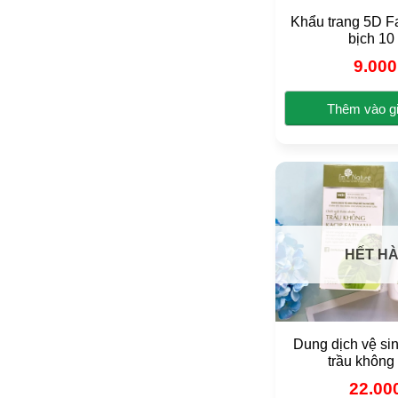
Khẩu trang 5D F
bịch 10 
9.00
Thêm vào g
HẾT H
Dung dịch vệ si
trầu không
22.00