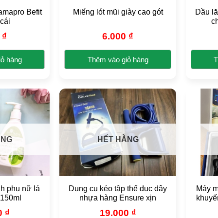
amapro Befit
Miếng lót mũi giày cao gót
Dầu lă
cái
c
0
₫
6.000
₫
iỏ hàng
Thêm vào giỏ hàng
T
Sản
phẩm
này
có
nhiều
biến
ÀNG
HẾT HÀNG
thể.
Các
tùy
chọn
có
nh phụ nữ lá
Dụng cụ kéo tập thể dục dây
Máy m
thể
 150ml
nhựa hàng Ensure xịn
khuyế
được
0
₫
19.000
₫