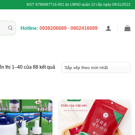
MST: 8786987716-001 do UBND quận 10 cấp ngày 09/11/2022
Hotline:
0938206689 - 0902416689
Đã
ển thị 1–40 của 88 kết quả
sắp
xếp
theo
mới
nhất