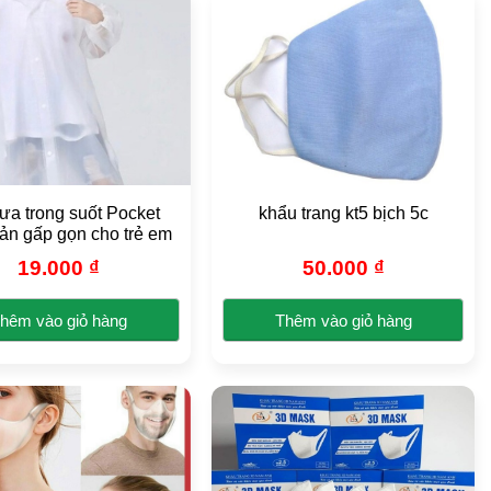
này
có
nhiều
biến
thể.
Các
tùy
chọn
có
a trong suốt Pocket
khẩu trang kt5 bịch 5c
thể
ản gấp gọn cho trẻ em
được
19.000
₫
50.000
₫
chọn
trên
hêm vào giỏ hàng
Thêm vào giỏ hàng
trang
Sản
sản
phẩm
phẩm
này
có
nhiều
biến