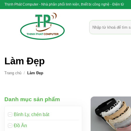
Bỏ
Thịnh Phát Computer - Nhà phân phối linh kiện, thiết bị công nghệ - Điện tử
qua
nội
Tìm
dung
kiếm:
Làm Đẹp
Trang chủ
/
Làm Đẹp
Danh mục sản phẩm
Bình Ly, chén bát
Đồ Ăn