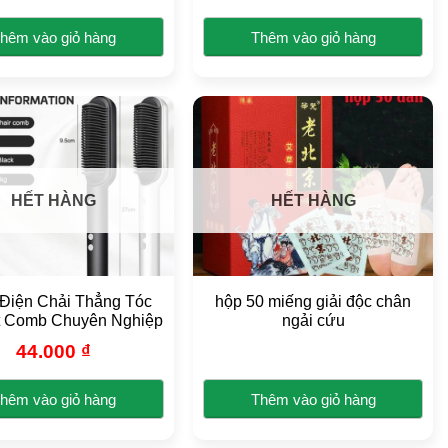
chọn
trên
hêm vào giỏ hàng
Thêm vào giỏ hàng
trang
Sản
sản
phẩm
phẩm
này
có
nhiều
biến
HẾT HÀNG
HẾT HÀNG
thể.
Các
tùy
chọn
có
Điện Chải Thẳng Tóc
hộp 50 miếng giải độc chân
thể
ht Comb Chuyên Nghiệp
ngải cứu
được
44.000
₫
chọn
trên
hêm vào giỏ hàng
Thêm vào giỏ hàng
trang
Sản
sản