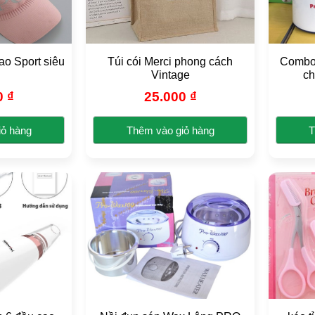
hao Sport siêu
Túi cói Merci phong cách
Combo 
Vintage
ch
0
₫
25.000
₫
iỏ hàng
Thêm vào giỏ hàng
T
n
Sản
ẩm
phẩm
y
này
có
iều
nhiều
ến
biến
.
thể.
c
Các
y
tùy
ọn
chọn
có