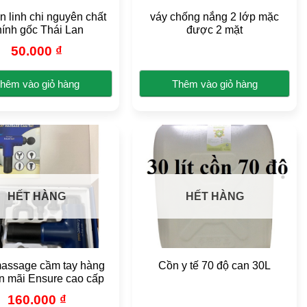
n linh chi nguyên chất
váy chống nắng 2 lớp mặc
hính gốc Thái Lan
được 2 mặt
50.000
₫
hêm vào giỏ hàng
Thêm vào giỏ hàng
Sản
phẩm
này
có
nhiều
biến
HẾT HÀNG
HẾT HÀNG
thể.
Các
tùy
chọn
có
assage cầm tay hàng
Cồn y tế 70 độ can 30L
thể
n mãi Ensure cao cấp
được
160.000
₫