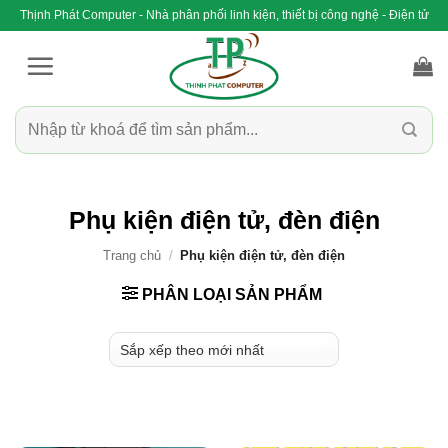
Bỏ
Thịnh Phát Computer - Nhà phân phối linh kiện, thiết bị công nghệ - Điện tử
qua
nội
dung
Tìm
kiếm:
Phụ kiện điện tử, đèn điện
Trang chủ
/
Phụ kiện điện tử, đèn điện
PHÂN LOẠI SẢN PHẨM