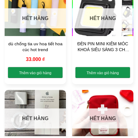
có
có
nhiều
nhiều
biến
biến
HẾT HÀNG
HẾT HÀNG
thể.
thể.
Các
Các
tùy
tùy
chọn
chọn
dù chống tia uv hoạ tiết hoa
ĐÈN PIN MINI KIÊM MÓC
có
có
cúc hot trend
KHOÁ SIÊU SÁNG 3 CHẾ
thể
thể
ĐỘ ĐA NĂNG (MẪU VỎ
được
được
33.000
₫
NHỰA)
chọn
chọn
trên
trên
Thêm vào giỏ hàng
Thêm vào giỏ hàng
trang
trang
Sản
sản
sản
phẩm
phẩm
phẩm
này
có
nhiều
biến
HẾT HÀNG
HẾT HÀNG
thể.
Các
tùy