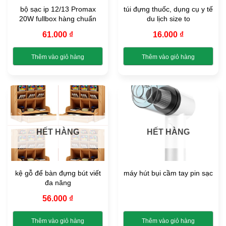
chọn
bộ sạc ip 12/13 Promax
túi đựng thuốc, dụng cụ y tế
có
20W fullbox hàng chuẩn
du lịch size to
thể
được
61.000
₫
16.000
₫
chọn
trên
Thêm vào giỏ hàng
Thêm vào giỏ hàng
trang
Sản
Sản
sản
phẩm
phẩm
phẩm
này
này
có
có
nhiều
nhiều
biến
biến
HẾT HÀNG
HẾT HÀNG
thể.
thể.
Các
Các
tùy
tùy
chọn
chọn
kệ gỗ để bàn đựng bút viết
máy hút bụi cầm tay pin sạc
có
có
đa năng
thể
thể
được
được
56.000
₫
chọn
chọn
trên
trên
Thêm vào giỏ hàng
Thêm vào giỏ hàng