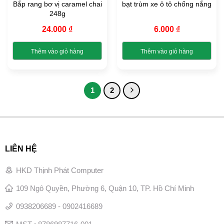
Bắp rang bơ vị caramel chai
bạt trùm xe ô tô chống nắng
có
có
248g
thể
thể
được
được
24.000
₫
6.000
₫
chọn
chọn
trên
trên
Thêm vào giỏ hàng
Thêm vào giỏ hàng
trang
trang
Sản
Sản
sản
sản
phẩm
phẩm
phẩm
phẩm
này
này
1
2
có
có
nhiều
nhiều
biến
biến
thể.
thể.
Các
Các
LIÊN HỆ
tùy
tùy
chọn
chọn
có
có
HKD Thịnh Phát Computer
thể
thể
109 Ngô Quyền, Phường 6, Quận 10, TP. Hồ Chí Minh
được
được
chọn
chọn
0938206689 - 0902416689
trên
trên
trang
trang