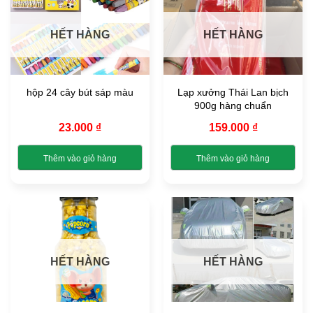
phẩm
phẩm
HẾT HÀNG
HẾT HÀNG
hộp 24 cây bút sáp màu
Lạp xưởng Thái Lan bịch
900g hàng chuẩn
23.000
₫
159.000
₫
Thêm vào giỏ hàng
Thêm vào giỏ hàng
Sản
Sản
phẩm
phẩm
này
này
có
có
nhiều
nhiều
biến
biến
HẾT HÀNG
HẾT HÀNG
thể.
thể.
Các
Các
tùy
tùy
chọn
chọn