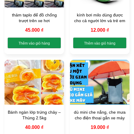
tùy
chọn
thảm taplo để đồ chống
kính bơi milo dùng được
có
trượt trên xe hơi
cho cả người lớn và trẻ em
thể
được
45.000
₫
12.000
₫
chọn
trên
Thêm vào giỏ hàng
Thêm vào giỏ hàng
trang
Sản
Sản
sản
phẩm
phẩm
phẩm
này
này
có
có
nhiều
nhiều
biến
biến
thể.
thể.
Các
Các
tùy
tùy
chọn
chọn
Bánh ngàn lớp trứng chảy –
dù mini che nắng, che mưa
có
có
Thùng 2.5kg
cho điện thoại gắn xe máy
thể
thể
được
được
40.000
₫
19.000
₫
chọn
chọn