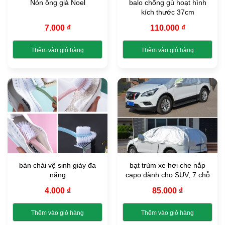
Nón ông già Noel
balo chống gù hoạt hình
có
có
kích thước 37cm
thể
thể
được
được
7.000
₫
110.000
₫
chọn
chọn
trên
trên
Thêm vào giỏ hàng
Thêm vào giỏ hàng
trang
trang
Sản
Sản
sản
sản
phẩm
phẩm
phẩm
phẩm
này
này
có
có
nhiều
nhiều
biến
biến
thể.
thể.
Các
Các
tùy
tùy
chọn
chọn
bàn chải vệ sinh giày đa
bạt trùm xe hơi che nắp
có
có
năng
capo dành cho SUV, 7 chỗ
thể
thể
được
được
4.000
₫
85.000
₫
chọn
chọn
trên
trên
Thêm vào giỏ hàng
Thêm vào giỏ hàng
trang
trang