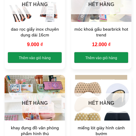
HẾT HÀNG
HẾT HÀNG
thể.
Các
tùy
chọn
dao rọc giấy inox chuyên
móc khoá gấu bearbrick hot
có
dụng dài 16cm
trend
thể
được
9.000
₫
12.000
₫
chọn
trên
Thêm vào giỏ hàng
Thêm vào giỏ hàng
trang
Sản
Sản
sản
phẩm
phẩm
phẩm
này
này
có
có
nhiều
nhiều
biến
biến
HẾT HÀNG
HẾT HÀNG
thể.
thể.
Các
Các
tùy
tùy
chọn
chọn
khay đựng đồ văn phòng
miếng lót giày hình cánh
có
có
phẩm hình thú
bướm