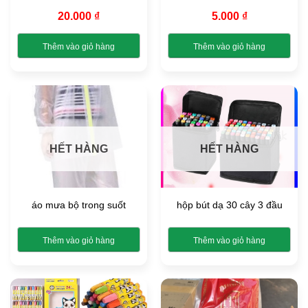
thể
thể
được
được
20.000
₫
5.000
₫
chọn
chọn
trên
trên
Thêm vào giỏ hàng
Thêm vào giỏ hàng
trang
trang
Sản
Sản
sản
sản
phẩm
phẩm
phẩm
phẩm
này
này
có
có
nhiều
nhiều
biến
biến
HẾT HÀNG
HẾT HÀNG
thể.
thể.
Các
Các
tùy
tùy
chọn
chọn
áo mưa bộ trong suốt
hộp bút dạ 30 cây 3 đầu
có
có
thể
thể
được
được
Thêm vào giỏ hàng
Thêm vào giỏ hàng
chọn
chọn
trên
trên
trang
trang
sản
sản