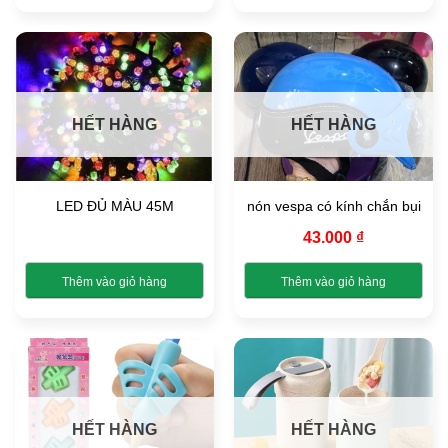
Sản
Sản
sản
sản
phẩm
phẩm
phẩm
phẩm
này
này
có
có
nhiều
nhiều
biến
biến
HẾT HÀNG
HẾT HÀNG
thể.
thể.
Các
Các
tùy
tùy
chọn
chọn
LED ĐỦ MÀU 45M
nón vespa có kính chắn bụi
có
có
thể
thể
43.000
₫
được
được
chọn
chọn
Thêm vào giỏ hàng
Thêm vào giỏ hàng
trên
trên
Sản
trang
trang
phẩm
sản
sản
này
phẩm
phẩm
có
nhiều
biến
HẾT HÀNG
HẾT HÀNG
thể.