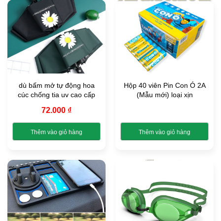
dù bấm mở tự động hoa
Hộp 40 viên Pin Con Ó 2A
cúc chống tia uv cao cấp
(Mẫu mới) loại xịn
72.000
₫
Thêm vào giỏ hàng
Thêm vào giỏ hàng
Sản
phẩm
này
có
nhiều
biến
thể.
Các