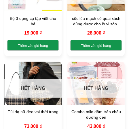
Các
tùy
chọn
Bộ 3 dụng cụ tập viết cho
cốc lúa mạch có quai xách
có
bé
dùng được cho lò vi sóng
thể
350ml
được
19.000
₫
28.000
₫
chọn
trên
Thêm vào giỏ hàng
Thêm vào giỏ hàng
trang
Sản
Sản
sản
phẩm
phẩm
phẩm
này
này
có
có
nhiều
nhiều
biến
biến
HẾT HÀNG
HẾT HÀNG
thể.
thể.
Các
Các
tùy
tùy
chọn
chọn
Túi dạ nữ đeo vai thời trang
Combo milo dầm trân châu
có
có
đường đen
thể
thể
được
được
73.000
₫
43.000
₫