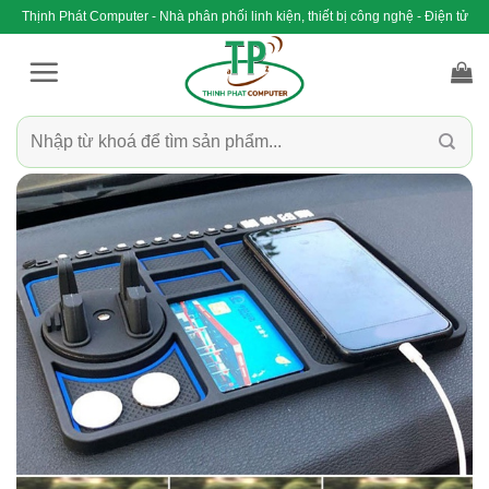
Bỏ
Thịnh Phát Computer - Nhà phân phối linh kiện, thiết bị công nghệ - Điện tử
qua
nội
dung
Tìm
kiếm: