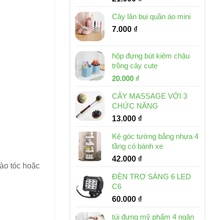
Cây lăn bụi quần áo mini
7.000
₫
hộp đựng bút kiêm chậu
trồng cây cute
Giá
Giá
20.000
₫
gốc
hiện
CÂY MASSAGE VỚI 3
là:
tại
CHỨC NĂNG
30.000 ₫.
là:
13.000
₫
20.000 ₫.
Kệ góc tường bằng nhựa 4
tầng có bánh xe
42.000
₫
ào tóc hoặc
ĐÈN TRỢ SÁNG 6 LED
C6
60.000
₫
túi đựng mỹ phẩm 4 ngăn