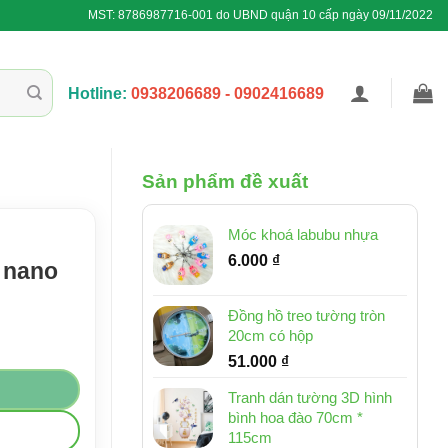
MST: 8786987716-001 do UBND quận 10 cấp ngày 09/11/2022
Hotline:
0938206689 - 0902416689
Sản phẩm đề xuất
Móc khoá labubu nhựa
6.000
₫
i nano
Đồng hồ treo tường tròn
20cm có hộp
51.000
₫
Tranh dán tường 3D hình
bình hoa đào 70cm *
115cm