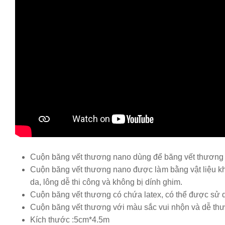
Cuộn băng vết thương nano dùng để băng vết thương 
Cuộn băng vết thương nano được làm bằng vật liệu khô
da, lông dễ thi công và không bị dính ghim.
Cuộn băng vết thương có chứa latex, có thể được sử d
Cuộn băng vết thương với màu sắc vui nhộn và dễ th
Kích thước :5cm*4.5m