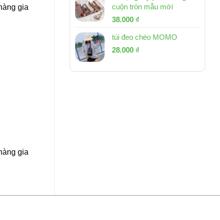
cuộn tròn mẫu mới
 hàng gia
Giá
Giá
38.000
₫
gốc
hiện
túi đeo chéo MOMO
là:
tại
Giá
Giá
53.000 ₫.
28.000
₫
là:
gốc
hiện
38.000 ₫.
là:
tại
54.000 ₫.
là:
28.000 ₫.
 hàng gia