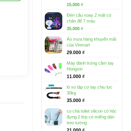
Giá
Giá
15.000
₫
gốc
hiện
Đèn cầu xoay 2 mặt có
là:
tại
chân đế 7 màu
32.000 ₫.
là:
Giá
Giá
35.000
₫
15.000 ₫.
gốc
hiện
Áo mưa hàng khuyến mãi
là:
tại
của Vinmart
46.000 ₫.
là:
29.000
₫
35.000 ₫.
Máy đánh trứng cầm tay
Hongxin
11.000
₫
lò xo tập cơ tay chịu lực
30kg
35.000
₫
cọ chà toilet silicon có hộc
đựng 2 lớp có miếng dán
treo tường
21.000
₫