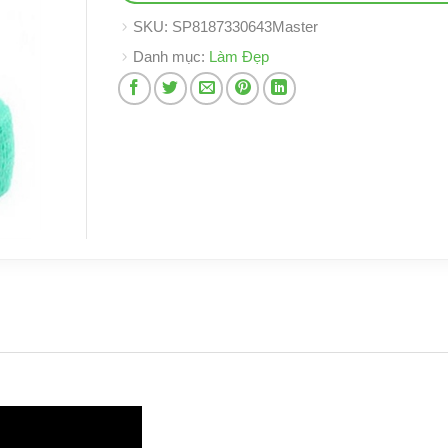
SKU:
SP8187330643Master
Danh mục:
Làm Đẹp