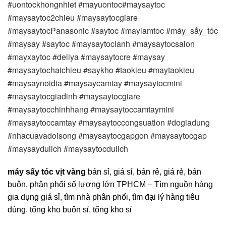
#uontockhongnhiet #mayuontoc#maysaytoc 
#maysaytoc2chieu #maysaytocgiare 
#maysaytocPanasonic #saytoc #maylamtoc #máy_sấy_tóc 
#maysay #saytoc #maysaytoclanh #maysaytocsalon 
#mayxaytoc #deliya #maysaytocre #maysay 
#maysaytochaichieu #saykho #taokieu #maytaokieu 
#maysaynoidia #maysaycamtay #maysaytocmini 
#maysaytocgiadinh #maysaytocgiare 
#maysaytocchinhhang #maysaytoccamtaymini 
#maysaytoccamtay #maysaytoccongsuatlon #dogiadung 
#nhacuavadoisong #maysaytocgapgon #maysaytocgap 
#maysaydulich #maysaytocdulich 
máy sấy tóc vịt vàng
bán sỉ, giá sỉ, bán rẻ, giá rẻ, bán
buôn, phân phối số lượng lớn TPHCM – Tìm nguồn hàng
gia dụng giá sỉ, tìm nhà phân phối, tìm đại lý hàng tiêu
dùng, tổng kho buôn sỉ, tổng kho sỉ