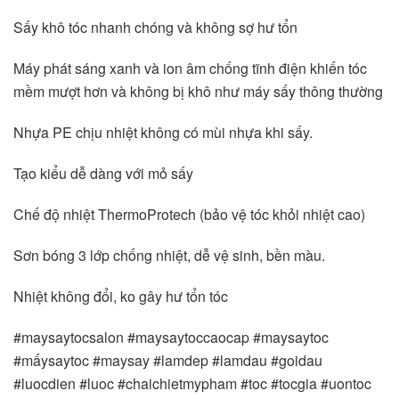
Sấy khô tóc nhanh chóng và không sợ hư tổn
Máy phát sáng xanh và ion âm chống tĩnh điện khiến tóc 
mềm mượt hơn và không bị khô như máy sấy thông thường 
Nhựa PE chịu nhiệt không có mùi nhựa khi sấy.
Tạo kiểu dễ dàng với mỏ sấy 
Chế độ nhiệt ThermoProtech (bảo vệ tóc khỏi nhiệt cao) 
Sơn bóng 3 lớp chống nhiệt, dễ vệ sinh, bền màu.
Nhiệt không đổi, ko gây hư tổn tóc 
#maysaytocsalon #maysaytoccaocap #maysaytoc 
#mấysaytoc #maysay #lamdep #lamdau #goidau 
#luocdien #luoc #chaichietmypham #toc #tocgia #uontoc 