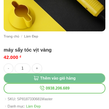
Trang chủ
/
Làm Đẹp
máy sấy tóc vịt vàng
42.000
₫
máy sấy tóc vịt vàng số lượng
Thêm vào giỏ hàng
0938.206.689
SKU:
SP8187330681Master
Danh mục:
Làm Đẹp