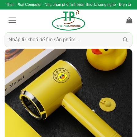
Bỏ
Thịnh Phát Computer - Nhà phân phối linh kiện, thiết bị công nghệ - Điện tử
qua
nội
dung
Tìm
kiếm: