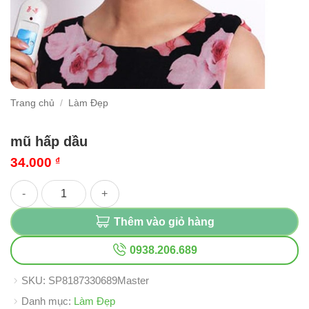
Trang chủ
/
Làm Đẹp
mũ hấp dầu
34.000
₫
mũ hấp dầu số lượng
Thêm vào giỏ hàng
0938.206.689
SKU:
SP8187330689Master
Danh mục:
Làm Đẹp