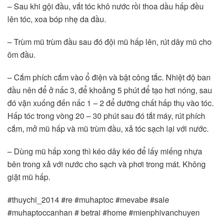
– Sau khi gội đầu, vắt tóc khô nước rồi thoa dầu hấp đều 
lên tóc, xoa bóp nhẹ da đầu.
– Trùm mũ trùm đầu sau đó đội mũ hấp lên, rút dây mũ cho 
ôm đầu.
– Cắm phích cắm vào ổ điện và bật công tắc. Nhiệt độ ban 
đầu nên để ở nấc 3, để khoảng 5 phút để tạo hơi nóng, sau 
đó vặn xuống đến nấc 1 – 2 để dưỡng chất hấp thụ vào tóc. 
Hấp tóc trong vòng 20 – 30 phút sau đó tắt máy, rút phích 
cắm, mở mũ hấp và mũ trùm đầu, xả tóc sạch lại với nước.
– Dùng mũ hấp xong thì kéo dây kéo để lấy miếng nhựa 
bên trong xả với nước cho sạch và phơi trong mát. Không 
giặt mũ hấp.
#thuychi_2014 #re #muhaptoc #mevabe #sale 
#muhaptoccanhan # betrai #home #mienphivanchuyen 