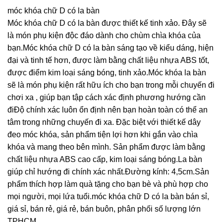
móc khóa chữ D có la bàn
Móc khóa chữ D có la bàn được thiết kế tinh xảo. Đây sẽ
là món phụ kiện độc đáo dành cho chùm chìa khóa của
bạn.Móc khóa chữ D có la bàn sáng tạo về kiểu dáng, hiện
đại và tinh tế hơn, được làm bằng chất liệu nhựa ABS tốt,
được điểm kim loại sáng bóng, tinh xảo.Móc khóa la bàn
sẽ là món phụ kiện rất hữu ích cho bạn trong mỗi chuyến đi
chơi xa , giúp bạn tập cách xác định phương hướng cần
điĐộ chính xác luôn ổn định nên bạn hoàn toàn có thể an
tâm trong những chuyến đi xa. Đặc biệt với thiết kế dây
đeo móc khóa, sản phẩm tiện lợi hơn khi gắn vào chìa
khóa và mang theo bên mình. Sản phẩm được làm bằng
chất liệu nhựa ABS cao cấp, kim loại sáng bóng.La bàn
giúp chỉ hướng đi chính xác nhất.Đường kính: 4,5cm.Sản
phẩm thích hợp làm quà tặng cho bạn bè và phù hợp cho
mọi người, mọi lứa tuổi.móc khóa chữ D có la bàn bán sỉ,
giá sỉ, bán rẻ, giá rẻ, bán buôn, phân phối số lượng lớn
TPHCM