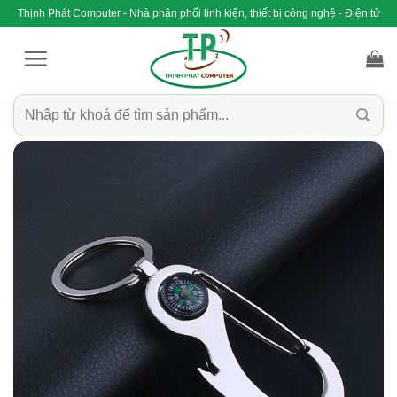
Bỏ
Thịnh Phát Computer - Nhà phân phối linh kiện, thiết bị công nghệ - Điện tử
qua
nội
dung
Tìm
kiếm: