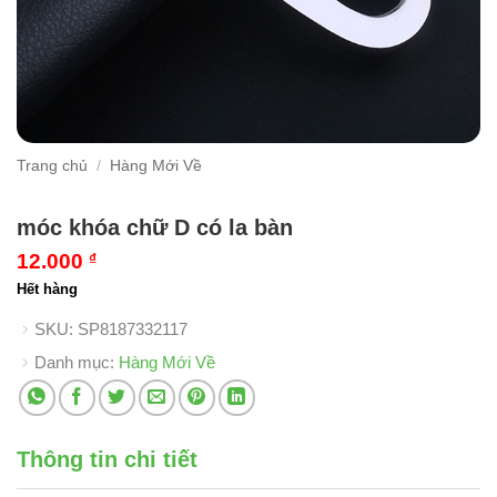
Trang chủ
/
Hàng Mới Về
móc khóa chữ D có la bàn
12.000
₫
Hết hàng
SKU:
SP8187332117
Danh mục:
Hàng Mới Về
Thông tin chi tiết