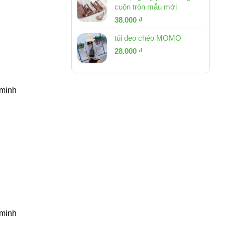
cuộn tròn mẫu mới
Giá
Giá
38.000
₫
gốc
hiện
túi đeo chéo MOMO
là:
tại
Giá
Giá
53.000 ₫.
28.000
₫
là:
gốc
hiện
38.000 ₫.
là:
tại
54.000 ₫.
là:
 minh
28.000 ₫.
 minh