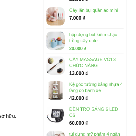
Cây lăn bụi quần áo mini
7.000
₫
hộp đựng bút kiêm chậu
trồng cây cute
Giá
Giá
20.000
₫
gốc
hiện
CÂY MASSAGE VỚI 3
là:
tại
CHỨC NĂNG
30.000 ₫.
là:
13.000
₫
20.000 ₫.
Kệ góc tường bằng nhựa 4
tầng có bánh xe
42.000
₫
ĐÈN TRỢ SÁNG 6 LED
C6
sở hữu.
60.000
₫
túi đựng mỹ phẩm 4 ngăn