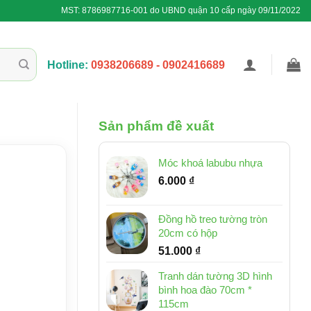
MST: 8786987716-001 do UBND quận 10 cấp ngày 09/11/2022
Hotline:
0938206689 - 0902416689
Sản phẩm đề xuất
Móc khoá labubu nhựa
6.000
₫
Đồng hồ treo tường tròn
20cm có hộp
51.000
₫
Tranh dán tường 3D hình
bình hoa đào 70cm *
115cm