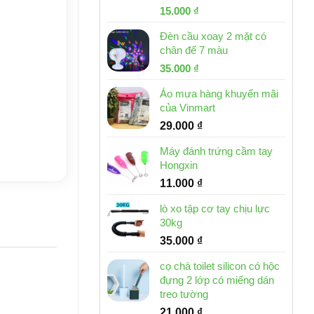
Giá
Giá
15.000
₫
gốc
hiện
Đèn cầu xoay 2 mặt có
là:
tại
chân đế 7 màu
32.000 ₫.
là:
Giá
Giá
35.000
₫
15.000 ₫.
gốc
hiện
Áo mưa hàng khuyến mãi
là:
tại
của Vinmart
46.000 ₫.
là:
29.000
₫
35.000 ₫.
Máy đánh trứng cầm tay
Hongxin
11.000
₫
lò xo tập cơ tay chịu lực
30kg
35.000
₫
cọ chà toilet silicon có hộc
đựng 2 lớp có miếng dán
treo tường
21.000
₫