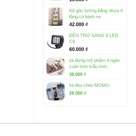
Kệ góc tường bằng nhựa 4
tầng có bánh xe
42.000
₫
ĐÈN TRỢ SÁNG 6 LED
C6
60.000
₫
túi đựng mỹ phẩm 4 ngăn
cuộn tròn mẫu mới
Giá
Giá
38.000
₫
gốc
hiện
túi đeo chéo MOMO
là:
tại
Giá
Giá
53.000 ₫.
28.000
₫
là:
gốc
hiện
38.000 ₫.
là:
tại
54.000 ₫.
là:
28.000 ₫.