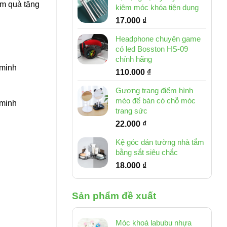
làm quà tặng
kiêm móc khóa tiện dụng
17.000
₫
Headphone chuyên game
có led Bosston HS-09
chính hãng
 minh
110.000
₫
Gương trang điểm hình
mèo để bàn có chỗ móc
 minh
trang sức
22.000
₫
Kệ góc dán tường nhà tắm
bằng sắt siêu chắc
18.000
₫
Sản phẩm đề xuất
Móc khoá labubu nhựa