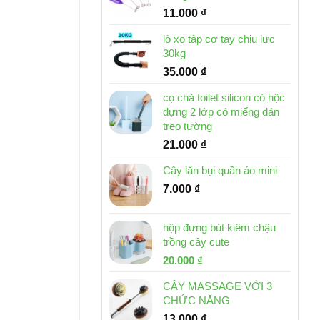
11.000
₫
lò xo tập cơ tay chịu lực
30kg
35.000
₫
cọ chà toilet silicon có hộc
đựng 2 lớp có miếng dán
treo tường
21.000
₫
Cây lăn bụi quần áo mini
7.000
₫
hộp đựng bút kiêm chậu
trồng cây cute
Giá
Giá
20.000
₫
gốc
hiện
CÂY MASSAGE VỚI 3
là:
tại
CHỨC NĂNG
30.000 ₫.
là:
13.000
₫
20.000 ₫.