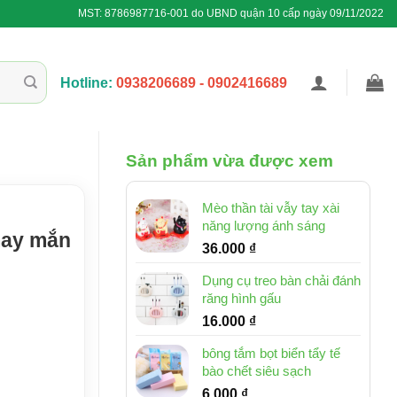
MST: 8786987716-001 do UBND quận 10 cấp ngày 09/11/2022
Hotline:
0938206689 - 0902416689
Sản phẩm vừa được xem
Mèo thần tài vẫy tay xài
năng lượng ánh sáng
may mắn
36.000
₫
Dụng cụ treo bàn chải đánh
răng hình gấu
16.000
₫
bông tắm bọt biển tẩy tế
bào chết siêu sạch
6.000
₫