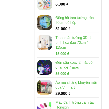
6.000
₫
Đồng hồ treo tường tròn
20cm có hộp
51.000
₫
Tranh dán tường 3D hình
bình hoa đào 70cm *
115cm
Giá
Giá
15.000
₫
gốc
hiện
Đèn cầu xoay 2 mặt có
là:
tại
chân đế 7 màu
32.000 ₫.
là:
Giá
Giá
35.000
₫
15.000 ₫.
gốc
hiện
Áo mưa hàng khuyến mãi
là:
tại
của Vinmart
46.000 ₫.
là:
29.000
₫
35.000 ₫.
Máy đánh trứng cầm tay
Hongxin