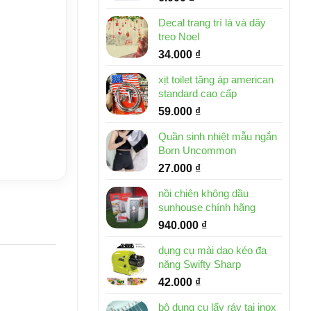
Decal trang trí lá và dây
treo Noel
34.000
₫
xịt toilet tăng áp american
standard cao cấp
59.000
₫
Quần sinh nhiệt mẫu ngắn
Born Uncommon
27.000
₫
nồi chiên không dầu
sunhouse chính hãng
940.000
₫
dụng cụ mài dao kéo đa
năng Swifty Sharp
42.000
₫
bộ dụng cụ lấy ráy tai inox