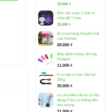
Giá
Giá
15.000
₫
gốc
hiện
Đèn cầu xoay 2 mặt có
là:
tại
chân đế 7 màu
32.000 ₫.
là:
Giá
Giá
35.000
₫
15.000 ₫.
gốc
hiện
Áo mưa hàng khuyến mãi
là:
tại
của Vinmart
46.000 ₫.
là:
29.000
₫
35.000 ₫.
Máy đánh trứng cầm tay
Hongxin
11.000
₫
lò xo tập cơ tay chịu lực
30kg
35.000
₫
cọ chà toilet silicon có hộc
đựng 2 lớp có miếng dán
treo tường
21.000
₫