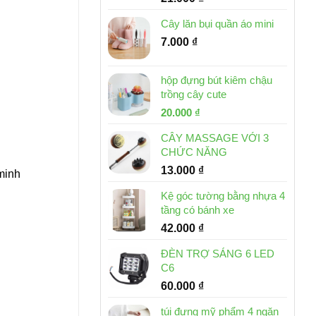
Cây lăn bụi quần áo mini
7.000
₫
hộp đựng bút kiêm chậu
trồng cây cute
Giá
Giá
20.000
₫
gốc
hiện
CÂY MASSAGE VỚI 3
là:
tại
CHỨC NĂNG
30.000 ₫.
là:
13.000
₫
20.000 ₫.
 minh
Kệ góc tường bằng nhựa 4
tầng có bánh xe
42.000
₫
ĐÈN TRỢ SÁNG 6 LED
C6
60.000
₫
túi đựng mỹ phẩm 4 ngăn