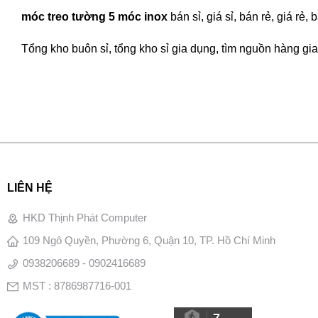
móc treo tường 5 móc inox
bán sỉ, giá sỉ, bán rẻ, giá r
Tổng kho buôn sỉ, tổng kho sỉ gia dụng, tìm nguồn hàng gia
LIÊN HỆ
HKD Thịnh Phát Computer
109 Ngô Quyền, Phường 6, Quận 10, TP. Hồ Chí Minh
0938206689 - 0902416689
MST : 8786987716-001
7