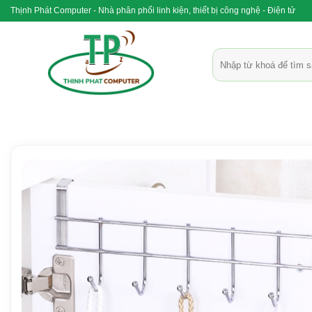
Bỏ
Thịnh Phát Computer - Nhà phân phối linh kiện, thiết bị công nghệ - Điện tử
qua
nội
Tìm
dung
kiếm: