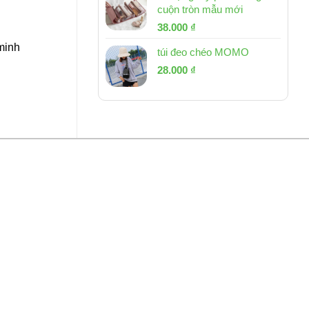
cuộn tròn mẫu mới
Giá
Giá
38.000
₫
gốc
hiện
 minh
túi đeo chéo MOMO
là:
tại
Giá
Giá
53.000 ₫.
28.000
₫
là:
gốc
hiện
38.000 ₫.
là:
tại
54.000 ₫.
là:
28.000 ₫.