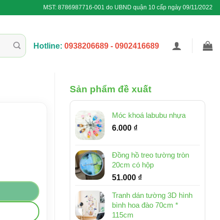
MST: 8786987716-001 do UBND quận 10 cấp ngày 09/11/2022
Hotline:
0938206689 - 0902416689
Sản phẩm đề xuất
Móc khoá labubu nhựa
6.000
₫
Đồng hồ treo tường tròn
20cm có hộp
51.000
₫
Tranh dán tường 3D hình
bình hoa đào 70cm *
115cm