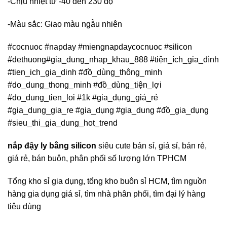
-Chịu nhiệt từ -40 đến 230 độ
-Màu sắc: Giao màu ngẫu nhiên
#cocnuoc #napday #miengnapdaycocnuoc #silicon
#dethuong#gia_dung_nhap_khau_888 #tiện_ích_gia_đình
#tien_ich_gia_dinh #đồ_dùng_thông_minh
#do_dung_thong_minh #đồ_dùng_tiện_lợi
#do_dung_tien_loi #1k #gia_dụng_giá_rẻ
#gia_dung_gia_re #gia_dụng #gia_dung #đồ_gia_dụng
#sieu_thi_gia_dung_hot_trend
nắp đậy ly bằng silicon
siêu cute bán sỉ, giá sỉ, bán rẻ,
giá rẻ, bán buôn, phân phối số lượng lớn TPHCM
Tổng kho sỉ gia dụng, tổng kho buôn sỉ HCM, tìm nguồn
hàng gia dụng giá sỉ, tìm nhà phân phối, tìm đại lý hàng
tiêu dùng