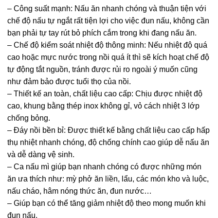
– Công suất mạnh: Nấu ăn nhanh chóng và thuận tiện với
chế độ nấu tự ngắt rất tiện lợi cho việc đun nấu, không cần
bạn phải tự tay rút bỏ phích cắm trong khi đang nấu ăn.
– Chế độ kiểm soát nhiệt độ thông minh: Nếu nhiệt độ quá
cao hoặc mực nước trong nồi quá ít thì sẽ kích hoạt chế độ
tự động tắt nguồn, tránh được rủi ro ngoài ý muốn cũng
như đảm bảo được tuổi thọ của nồi.
– Thiết kế an toàn, chất liệu cao cấp: Chịu được nhiệt độ
cao, khung bằng thép inox không gỉ, vỏ cách nhiệt 3 lớp
chống bỏng.
– Đáy nồi bền bỉ: Được thiết kế bằng chất liệu cao cấp hấp
thụ nhiệt nhanh chóng, độ chống chính cao giúp dễ nấu ăn
và dễ dàng vệ sinh.
– Ca nấu mì giúp bạn nhanh chóng có được những món
ăn ưa thích như: mỳ phở ăn liền, lẩu, các món kho và luộc,
nấu cháo, hâm nóng thức ăn, đun nước…
– Giúp bạn có thể tăng giảm nhiệt độ theo mong muốn khi
đun nấu.