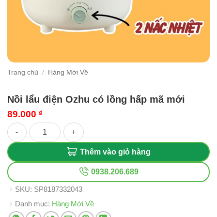
Trang chủ
/
Hàng Mới Về
Nồi lẩu điện Ozhu có lồng hấp mã mới
89.000
₫
Nồi lẩu điện Ozhu có lồng hấp mã mới số lượng
Thêm vào giỏ hàng
0938.206.689
SKU:
SP8187332043
Danh mục:
Hàng Mới Về