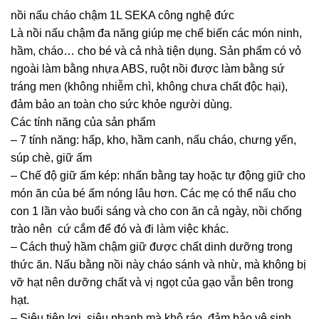
nồi nấu cháo chậm 1L SEKA công nghệ đức
Là nồi nấu chậm đa năng giúp mẹ chế biến các món ninh,
hầm, cháo… cho bé và cả nhà tiện dụng. Sản phẩm có vỏ
ngoài làm bằng nhựa ABS, ruột nồi được làm bằng sứ
tráng men (không nhiễm chì, không chưa chất độc hại),
đảm bảo an toàn cho sức khỏe người dùng.
Các tính năng của sản phẩm
– 7 tính năng: hấp, kho, hầm canh, nấu cháo, chưng yến,
súp chè, giữ ấm
– Chế độ giữ ấm kép: nhấn bằng tay hoặc tự động giữ cho
món ăn của bé ấm nóng lâu hơn. Các mẹ có thể nấu cho
con 1 lần vào buổi sáng và cho con ăn cả ngày, nồi chống
trào nên cứ cắm để đó và đi làm việc khác.
– Cách thuỷ hầm chậm giữ được chất dinh dưỡng trong
thức ăn. Nấu bằng nồi này cháo sánh và nhừ, mà không bị
vỡ hạt nên dưỡng chất và vị ngọt của gạo vẫn bên trong
hạt.
– Siêu tiện lợi, siêu nhanh mà khô ráo, đảm bảo vệ sinh.