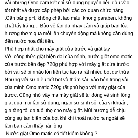
vải nhưng Omo cam kết chỉ sử dụng nguyên liệu đầu vào
tốt nhất và được cấp phép bởi các cơ quan chức năng
.Cân bằng pH, không chất tạo màu, không paraben, không
chất tẩy trắng… Bảo vệ làn da nhạy cảm và giúp bạn tỏa
hương thơm qua mỗi lần chuyển động mà không cần dùng
đến nước hoa đắt tiền.
Phù hợp nhất cho máy giặt cửa trước và giặt tay
Với công thức giặt hiện đại của mình, nước giặt omo matic
cửa trước bền đẹp 720g phù hợp với máy giặt cửa trước
bởi vải sẽ bị nhào lộn liên tục tạo ra rất nhiều bọt dư thừa.
Nhưng với sự điều tiết bọt và thấm sâu vào bên trong vải
của mình Omo matic 720g rất phù hợp với máy giặt của
trước. Cũng nhờ vậy mà máy giặt sẽ tự động vệ sinh lồng
giặt qua mỗi lần sử dụng, ngăn sự sinh sôi của vi khuẩn,
gia tăng tối đa tuổi thọ cho máy giặt. Mùi hương dễ chịu
cùng sự tan biến của bọt khí khi thoát nước ra ngoài sẽ
làm bạn cảm thấy hài lòng
Nước giặt Omo matic có tiết kiệm không ?