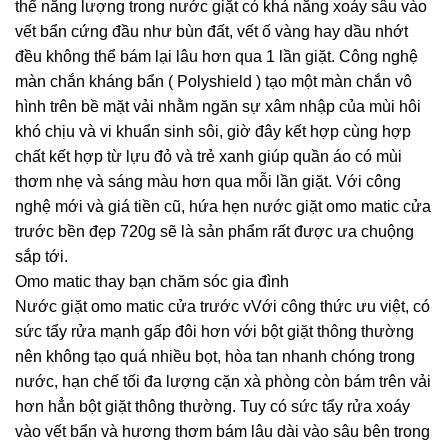
thể năng lượng trong nước giặt có khả năng xoáy sâu vào
vết bẩn cứng đầu như bùn đất, vết ố vàng hay dầu nhớt
đều không thể bám lại lâu hơn qua 1 lần giặt. Công nghệ
màn chắn kháng bẩn ( Polyshield ) tạo một màn chắn vô
hình trên bề mặt vải nhằm ngăn sự xâm nhập của mùi hôi
khó chịu và vi khuẩn sinh sôi, giờ đây kết hợp cùng hợp
chất kết hợp từ lựu đỏ và trẻ xanh giúp quần áo có mùi
thơm nhẹ và sáng màu hơn qua mỗi lần giặt. Với công
nghệ mới và giá tiền cũ, hứa hẹn nước giặt omo matic cửa
trước bền đẹp 720g sẽ là sản phẩm rất được ưa chuộng
sắp tới.
Omo matic thay bạn chăm sóc gia đình
Nước giặt omo matic cửa trước vVới công thức ưu việt, có
sức tẩy rửa mạnh gấp đôi hơn với bột giặt thông thường
nên không tạo quá nhiều bọt, hòa tan nhanh chóng trong
nước, hạn chế tối đa lượng cặn xà phòng còn bám trên vải
hơn hẳn bột giặt thông thường. Tuy có sức tẩy rửa xoáy
vào vết bẩn và hương thơm bám lâu dài vào sâu bên trong