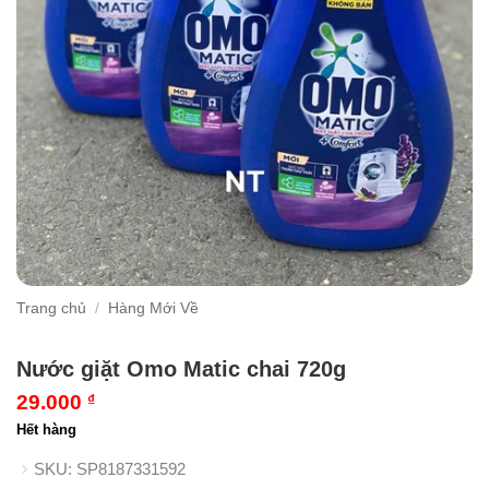
Trang chủ
/
Hàng Mới Về
Nước giặt Omo Matic chai 720g
29.000
₫
Hết hàng
SKU:
SP8187331592