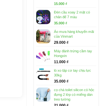
Giá
Giá
15.000
₫
gốc
hiện
Đèn cầu xoay 2 mặt có
là:
tại
chân đế 7 màu
32.000 ₫.
là:
Giá
Giá
35.000
₫
15.000 ₫.
gốc
hiện
Áo mưa hàng khuyến mãi
là:
tại
của Vinmart
46.000 ₫.
là:
29.000
₫
35.000 ₫.
Máy đánh trứng cầm tay
Hongxin
11.000
₫
lò xo tập cơ tay chịu lực
30kg
35.000
₫
cọ chà toilet silicon có hộc
đựng 2 lớp có miếng dán
treo tường
21.000
₫