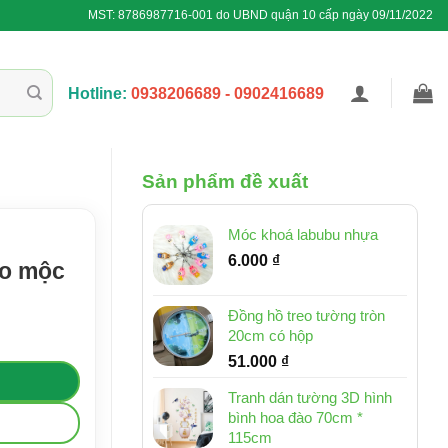
MST: 8786987716-001 do UBND quận 10 cấp ngày 09/11/2022
Hotline:
0938206689 - 0902416689
Sản phẩm đề xuất
Móc khoá labubu nhựa
6.000
₫
ảo mộc
Đồng hồ treo tường tròn
20cm có hộp
51.000
₫
Tranh dán tường 3D hình
bình hoa đào 70cm *
115cm