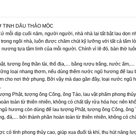
THỜ TINH DẦU THẢO MỘC
 Cứ mỗi dịp cuối năm, người người, nhà nhà lại tất bật lau dọn 
trong ngôi nhà, luôn được chăm chút kỹ lưỡng với tất cả tấm l
 nương tựa tâm linh của mỗi người. Chính vì lẽ đó, bàn thờ lu
ật, tượng ông thần tài, thổ địa,… bằng rượu trắng, nước ấm,… 
những loại nhang thơm, nếu dùng thêm nước ngũ hương để lau 
m cho nơi thờ phụng. Bởi vậy mà dạo gần đây, loại nước ngũ 
g.
tượng Phật, tượng ông Công, ông Táo, lau vật phẩm phong th
oàn toàn từ thiên nhiên, không có chất tẩy rửa hóa học nên kh
 ngũ hương còn dùng để lau tượng Phật, tượng ông Công, ông T
, đá,… bởi thành phần hoàn toàn từ thiên nhiên, không có chấ
 có tính phong thủy cao, giúp xua đuổi tà khí, thu hút năng lư