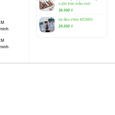
cuộn tròn mẫu mới
Giá
Giá
38.000
₫
gốc
hiện
túi đeo chéo MOMO
là:
tại
CM
Giá
Giá
53.000 ₫.
28.000
₫
là:
 minh
gốc
hiện
38.000 ₫.
là:
tại
CM
54.000 ₫.
là:
 minh
28.000 ₫.