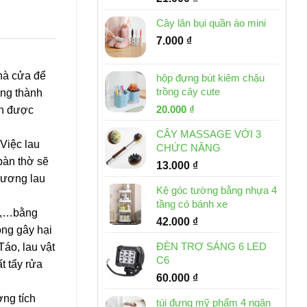
Cây lăn bụi quần áo mini
7.000
₫
nhà cửa để
hộp đựng bút kiêm chậu
trồng cây cute
òng thành
Giá
Giá
20.000
₫
ôn được
gốc
hiện
CÂY MASSAGE VỚI 3
là:
tại
Việc lau
CHỨC NĂNG
30.000 ₫.
là:
bàn thờ sẽ
13.000
₫
20.000 ₫.
hương lau
Kệ góc tường bằng nhựa 4
tầng có bánh xe
ủy,…bằng
42.000
₫
ông gây hại
ĐÈN TRỢ SÁNG 6 LED
áo, lau vật
C6
t tẩy rửa
60.000
₫
ợng tích
túi đựng mỹ phẩm 4 ngăn