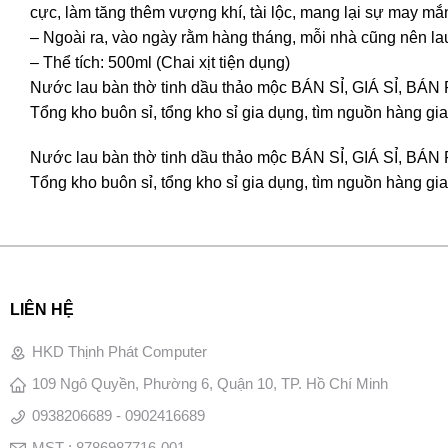
cực, làm tăng thêm vượng khí, tài lộc, mang lại sự may mắn
– Ngoài ra, vào ngày rằm hàng tháng, mỗi nhà cũng nên la
– Thể tích: 500ml (Chai xịt tiện dụng)
Nước lau bàn thờ tinh dầu thảo mộc BÁN SỈ, GIÁ SỈ
Tổng kho buôn sỉ, tổng kho sỉ gia dụng, tìm nguồn hàng gia 
Nước lau bàn thờ tinh dầu thảo mộc BÁN SỈ, GIÁ SỈ
Tổng kho buôn sỉ, tổng kho sỉ gia dụng, tìm nguồn hàng gia 
LIÊN HỆ
HKD Thịnh Phát Computer
109 Ngô Quyền, Phường 6, Quận 10, TP. Hồ Chí Minh
0938206689 - 0902416689
MST : 8786987716-001