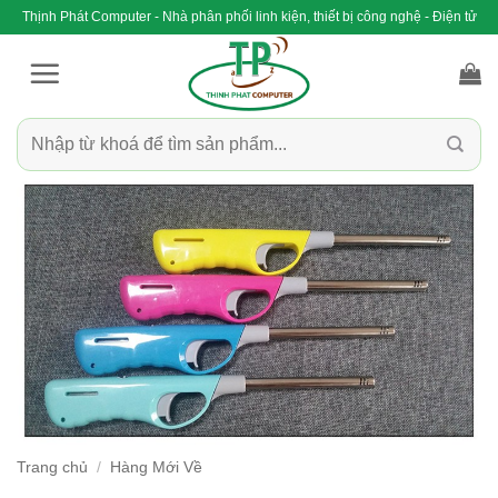
Bỏ
Thịnh Phát Computer - Nhà phân phối linh kiện, thiết bị công nghệ - Điện tử
qua
nội
dung
Tìm
kiếm:
Trang chủ
/
Hàng Mới Về