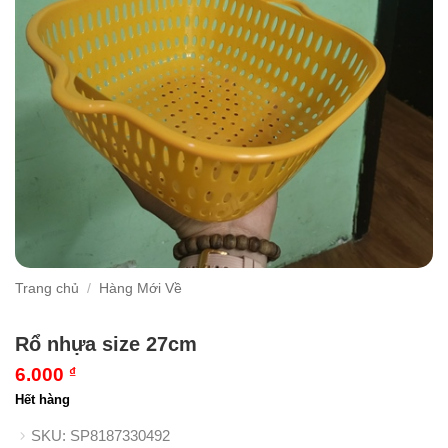
Trang chủ
/
Hàng Mới Về
Rổ nhựa size 27cm
6.000
₫
Hết hàng
SKU:
SP8187330492