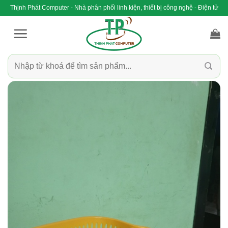
Bỏ
Thịnh Phát Computer - Nhà phân phối linh kiện, thiết bị công nghệ - Điện tử
qua
nội
dung
Tìm
kiếm: