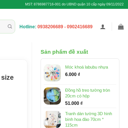
MST: 8786987716-001 do UBND quận 10 cấp ngày 09/11/2022
Hotline:
0938206689 - 0902416689
Sản phẩm đề xuất
Móc khoá labubu nhựa
6.000
₫
 size
Đồng hồ treo tường tròn
20cm có hộp
51.000
₫
Tranh dán tường 3D hình
bình hoa đào 70cm *
115cm