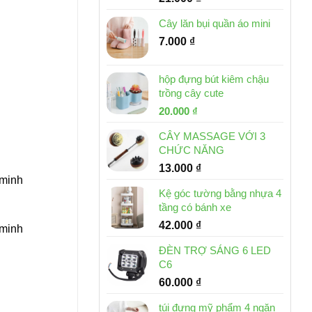
Cây lăn bụi quần áo mini
7.000
₫
hộp đựng bút kiêm chậu
trồng cây cute
Giá
Giá
20.000
₫
gốc
hiện
CÂY MASSAGE VỚI 3
là:
tại
CHỨC NĂNG
30.000 ₫.
là:
13.000
₫
20.000 ₫.
 minh
Kệ góc tường bằng nhựa 4
tầng có bánh xe
42.000
₫
 minh
ĐÈN TRỢ SÁNG 6 LED
C6
60.000
₫
túi đựng mỹ phẩm 4 ngăn