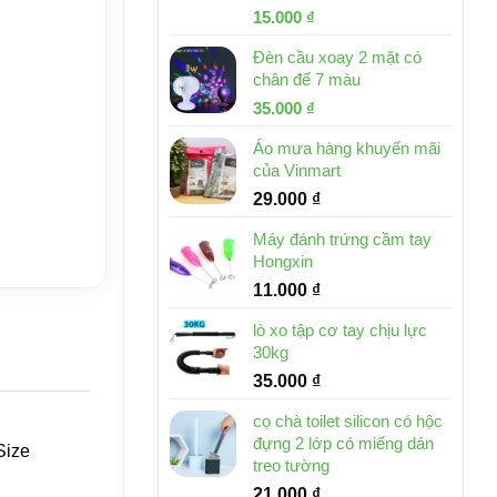
Giá
Giá
15.000
₫
gốc
hiện
Đèn cầu xoay 2 mặt có
là:
tại
chân đế 7 màu
32.000 ₫.
là:
Giá
Giá
35.000
₫
15.000 ₫.
gốc
hiện
Áo mưa hàng khuyến mãi
là:
tại
của Vinmart
46.000 ₫.
là:
29.000
₫
35.000 ₫.
Máy đánh trứng cầm tay
Hongxin
11.000
₫
lò xo tập cơ tay chịu lực
30kg
35.000
₫
cọ chà toilet silicon có hộc
đựng 2 lớp có miếng dán
Size
treo tường
21.000
₫