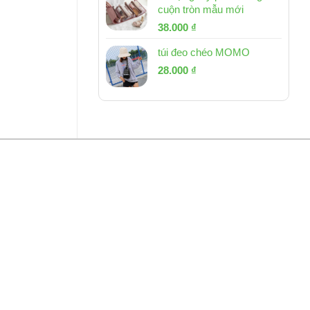
cuộn tròn mẫu mới
Giá
Giá
38.000
₫
gốc
hiện
túi đeo chéo MOMO
là:
tại
Giá
Giá
53.000 ₫.
28.000
₫
là:
gốc
hiện
38.000 ₫.
là:
tại
54.000 ₫.
là:
28.000 ₫.