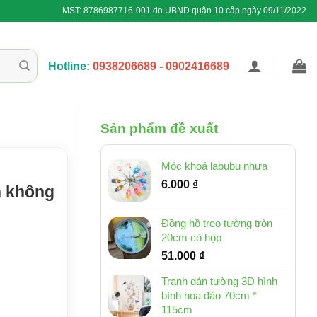
MST: 8786987716-001 do UBND quận 10 cấp ngày 09/11/2022
Hotline:
0938206689 - 0902416689
Sản phẩm đề xuất
Móc khoá labubu nhựa
6.000
₫
n không
Đồng hồ treo tường tròn
20cm có hộp
51.000
₫
Tranh dán tường 3D hình
bình hoa đào 70cm *
115cm