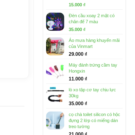
Giá
Giá
15.000
₫
gốc
hiện
Đèn cầu xoay 2 mặt có
là:
tại
chân đế 7 màu
32.000 ₫.
là:
Giá
Giá
35.000
₫
15.000 ₫.
gốc
hiện
Áo mưa hàng khuyến mãi
là:
tại
của Vinmart
46.000 ₫.
là:
29.000
₫
35.000 ₫.
Máy đánh trứng cầm tay
Hongxin
11.000
₫
lò xo tập cơ tay chịu lực
30kg
35.000
₫
cọ chà toilet silicon có hộc
đựng 2 lớp có miếng dán
treo tường
21.000
₫