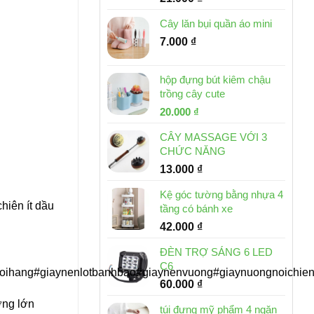
Cây lăn bụi quần áo mini
7.000
₫
hộp đựng bút kiêm chậu
trồng cây cute
Giá
Giá
20.000
₫
gốc
hiện
CÂY MASSAGE VỚI 3
là:
tại
CHỨC NĂNG
30.000 ₫.
là:
13.000
₫
20.000 ₫.
Kệ góc tường bằng nhựa 4
chiên ít dầu
tầng có bánh xe
42.000
₫
ĐÈN TRỢ SÁNG 6 LED
C6
oihang#giaynenlotbanhbao#giaynenvuong#giaynuongnoichie
60.000
₫
ượng lớn
túi đựng mỹ phẩm 4 ngăn