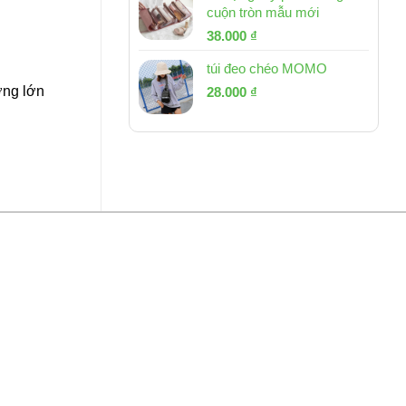
cuộn tròn mẫu mới
Giá
Giá
38.000
₫
gốc
hiện
túi đeo chéo MOMO
là:
tại
ượng lớn
Giá
Giá
53.000 ₫.
28.000
₫
là:
gốc
hiện
38.000 ₫.
là:
tại
54.000 ₫.
là:
28.000 ₫.