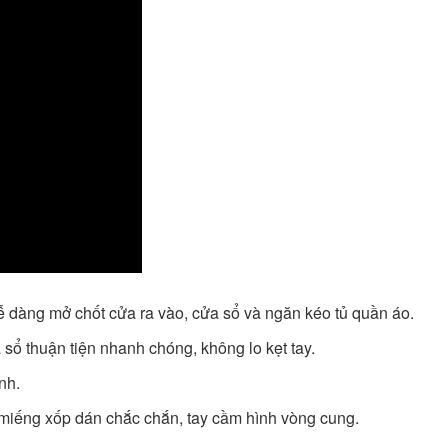
dễ dàng mở chốt cửa ra vào, cửa sổ và ngăn kéo tủ quần áo.
 sổ thuận tiện nhanh chóng, không lo kẹt tay.
nh.
p, miếng xốp dán chắc chắn, tay cầm hình vòng cung.