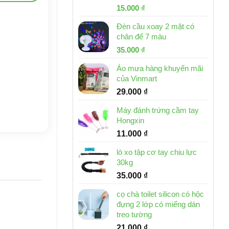
Giá
Giá
15.000
₫
gốc
hiện
Đèn cầu xoay 2 mặt có
là:
tại
chân đế 7 màu
32.000 ₫.
là:
Giá
Giá
35.000
₫
15.000 ₫.
gốc
hiện
Áo mưa hàng khuyến mãi
là:
tại
của Vinmart
46.000 ₫.
là:
29.000
₫
35.000 ₫.
Máy đánh trứng cầm tay
Hongxin
11.000
₫
lò xo tập cơ tay chịu lực
30kg
35.000
₫
cọ chà toilet silicon có hộc
đựng 2 lớp có miếng dán
treo tường
21.000
₫