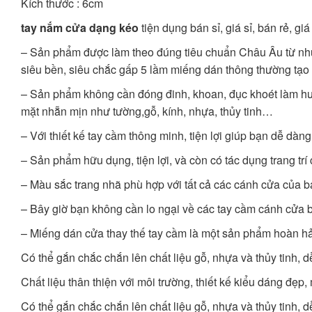
Kích thước : 6cm
tay nắm cửa dạng kéo
tiện dụng bán sỉ, giá sỉ, bán rẻ, 
– Sản phẩm được làm theo đúng tiêu chuẩn Châu Âu từ nhựa
siêu bền, siêu chắc gấp 5 lầm miếng dán thông thường tạo 
– Sản phẩm không cần đóng đinh, khoan, đục khoét làm hư 
mặt nhẵn mịn như tường,gỗ, kính, nhựa, thủy tinh…
– Với thiết kế tay cầm thông minh, tiện lợi giúp bạn dễ dà
– Sản phẩm hữu dụng, tiện lợi, và còn có tác dụng trang t
– Màu sắc trang nhã phù hợp với tất cả các cánh cửa của b
– Bây giờ bạn không cần lo ngại về các tay cầm cánh cửa bị
– Miếng dán cửa thay thế tay cầm là một sản phẩm hoàn h
Có thể gắn chắc chắn lên chất liệu gỗ, nhựa và thủy tinh, 
Chất liệu thân thiện với môi trường, thiết kế kiểu dáng đẹ
Có thể gắn chắc chắn lên chất liệu gỗ, nhựa và thủy tinh, 