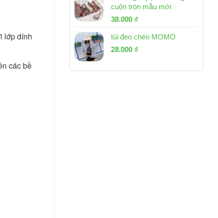
cuộn tròn mẫu mới
Giá
Giá
38.000
₫
gốc
hiện
lớp dính 
túi đeo chéo MOMO
là:
tại
Giá
Giá
53.000 ₫.
28.000
₫
là:
gốc
hiện
38.000 ₫.
n các bề 
là:
tại
54.000 ₫.
là:
28.000 ₫.