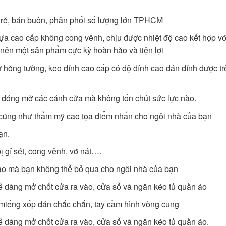
giá rẻ, bán buôn, phân phối số lượng lớn TPHCM
 cao cấp không cong vênh, chịu được nhiệt độ cao kết hợp với 
nên một sản phẩm cực kỳ hoàn hảo và tiện lợi 
hỏng tường, keo dính cao cấp có độ dính cao dán dính được trê
ng đóng mở các cánh cửa mà không tốn chút sức lực nào. 
rí cũng như thẩm mỹ cao tọa điểm nhấn cho ngôi nhà của bạn
ạn. 
 gỉ sét, cong vênh, vỡ nát…. 
ảo mà bạn không thể bỏ qua cho ngôi nhà của bạn
dễ dàng mở chốt cửa ra vào, cửa sổ và ngăn kéo tủ quần áo
p, miếng xốp dán chắc chắn, tay cầm hình vòng cung
dễ dàng mở chốt cửa ra vào, cửa sổ và ngăn kéo tủ quần áo.