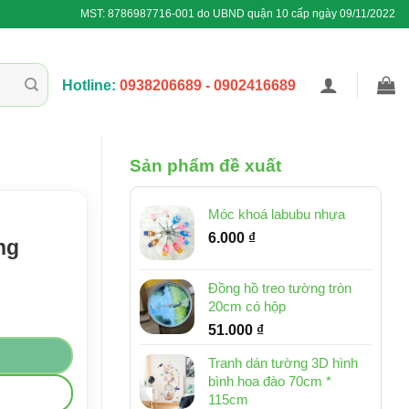
MST: 8786987716-001 do UBND quận 10 cấp ngày 09/11/2022
Hotline:
0938206689 - 0902416689
Sản phẩm đề xuất
Móc khoá labubu nhựa
6.000
₫
ng
Đồng hồ treo tường tròn
20cm có hộp
51.000
₫
Tranh dán tường 3D hình
bình hoa đào 70cm *
115cm