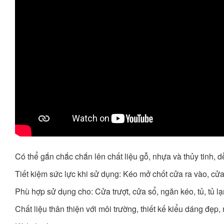
Có thể gắn chắc chắn lên chất liệu gỗ, nhựa và thủy tinh, 
Tiết kiệm sức lực khi sử dụng: Kéo mở chốt cửa ra vào, cửa
Phù hợp sử dụng cho: Cửa trượt, cửa sổ, ngăn kéo, tủ, tủ lạ
Chất liệu thân thiện với môi trường, thiết kế kiểu dáng đẹ