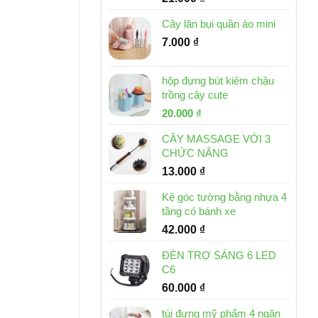
Cây lăn bụi quần áo mini
7.000
₫
hộp đựng bút kiêm chậu
trồng cây cute
Giá
Giá
20.000
₫
gốc
hiện
CÂY MASSAGE VỚI 3
là:
tại
CHỨC NĂNG
30.000 ₫.
là:
13.000
₫
20.000 ₫.
Kệ góc tường bằng nhựa 4
tầng có bánh xe
42.000
₫
ĐÈN TRỢ SÁNG 6 LED
C6
60.000
₫
túi đựng mỹ phẩm 4 ngăn