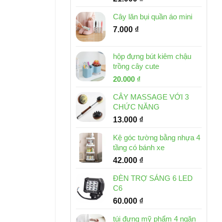
Cây lăn bụi quần áo mini
7.000
₫
hộp đựng bút kiêm chậu
trồng cây cute
Giá
Giá
20.000
₫
gốc
hiện
CÂY MASSAGE VỚI 3
là:
tại
CHỨC NĂNG
30.000 ₫.
là:
13.000
₫
20.000 ₫.
Kệ góc tường bằng nhựa 4
tầng có bánh xe
42.000
₫
ĐÈN TRỢ SÁNG 6 LED
C6
60.000
₫
túi đựng mỹ phẩm 4 ngăn