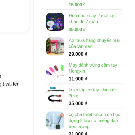
Giá
Giá
15.000
₫
gốc
hiện
Đèn cầu xoay 2 mặt có
là:
tại
chân đế 7 màu
32.000 ₫.
là:
Giá
Giá
35.000
₫
15.000 ₫.
gốc
hiện
Áo mưa hàng khuyến mãi
là:
tại
của Vinmart
46.000 ₫.
là:
29.000
₫
35.000 ₫.
Máy đánh trứng cầm tay
Hongxin
a
11.000
₫
( vải len
lò xo tập cơ tay chịu lực
30kg
35.000
₫
cọ chà toilet silicon có hộc
đựng 2 lớp có miếng dán
treo tường
21.000
₫