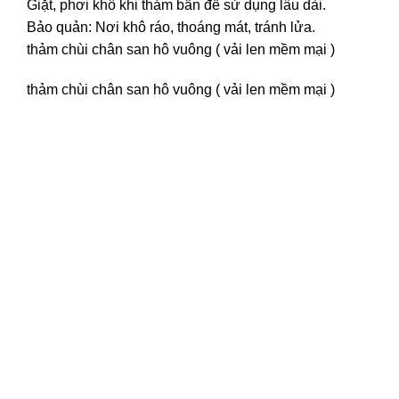
Giặt, phơi khô khi thảm bẩn để sử dụng lâu dài.
Bảo quản: Nơi khô ráo, thoáng mát, tránh lửa.
thảm chùi chân san hô vuông ( vải len mềm mại )
thảm chùi chân san hô vuông ( vải len mềm mại )