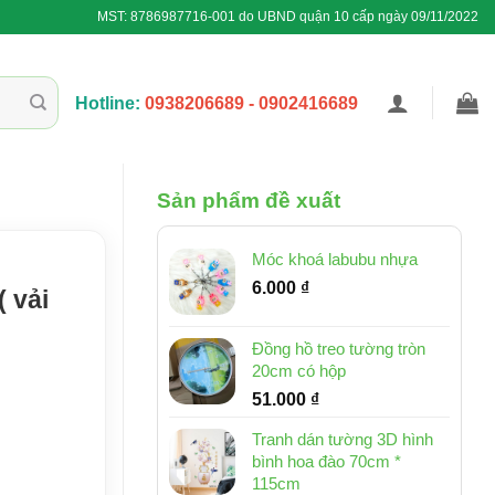
MST: 8786987716-001 do UBND quận 10 cấp ngày 09/11/2022
Hotline:
0938206689 - 0902416689
Sản phẩm đề xuất
Móc khoá labubu nhựa
6.000
₫
 vải
Đồng hồ treo tường tròn
20cm có hộp
51.000
₫
Tranh dán tường 3D hình
bình hoa đào 70cm *
115cm