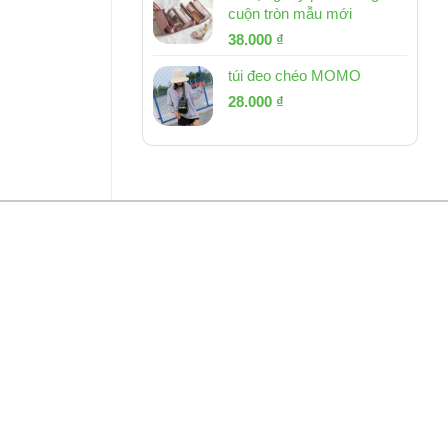
cuộn tròn mẫu mới
Giá
Giá
38.000
₫
gốc
hiện
túi đeo chéo MOMO
là:
tại
Giá
Giá
53.000 ₫.
28.000
₫
là:
gốc
hiện
38.000 ₫.
là:
tại
54.000 ₫.
là:
28.000 ₫.