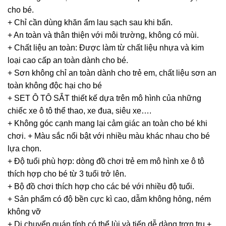
cho bé.
+ Chỉ cần dùng khăn ẩm lau sạch sau khi bẩn.
+ An toàn và thân thiện với môi trường, không có mùi.
+ Chất liệu an toàn: Được làm từ chất liệu nhựa và kim
loại cao cấp an toàn dành cho bé.
+ Sơn không chỉ an toàn dành cho trẻ em, chất liệu sơn an
toàn không độc hại cho bé
+ SET Ô TÔ SẮT thiết kế dựa trên mô hình của những
chiếc xe ô tô thể thao, xe đua, siêu xe….
+ Không góc cạnh mang lại cảm giác an toàn cho bé khi
chơi. + Màu sắc nổi bật với nhiều màu khác nhau cho bé
lựa chọn.
+ Độ tuổi phù hợp: dòng đồ chơi trẻ em mô hình xe ô tô
thích hợp cho bé từ 3 tuổi trở lên.
+ Bộ đồ chơi thích hợp cho các bé với nhiều độ tuổi.
+ Sản phẩm có độ bền cực kì cao, dẫm không hỏng, ném
không vỡ
+ Di chuyển quán tính có thể lùi và tiến dễ dàng trơn tru +