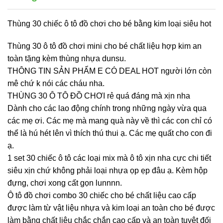
Thùng 30 chiếc ô tô đồ chơi cho bé bằng kim loại siêu hot
Thùng 30 ô tô đồ chơi mini cho bé chất liệu hợp kim an
toàn tặng kèm thùng nhựa dunsu.
THÔNG TIN SẢN PHẨM E CÓ DEAL HOT người lớn còn
mê chứ k nói các cháu nha.
THÙNG 30 Ô TÔ ĐỒ CHƠI rẻ quá đáng mà xịn nha
Dành cho các lao động chính trong những ngày vừa qua
các mẹ ơi. Các mẹ mà mang quà này về thì các con chỉ có
thể là hú hét lên vì thích thú thui ạ. Các mẹ quất cho con đi
ạ.
1 set 30 chiếc ô tô các loại mix mà ô tô xịn nha cực chi tiết
siêu xịn chứ không phải loại nhựa ọp ẹp đâu ạ. Kèm hộp
đựng, chơi xong cất gọn lunnnn.
Ô tô đồ chơi combo 30 chiếc cho bé chất liệu cao cấp
được làm từ vật liệu nhựa và kim loại an toàn cho bé được
làm bằng chất liệu chắc chắn cao cấp và an toàn tuyệt đối