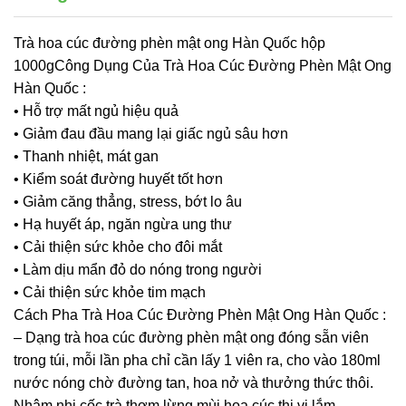
Trà hoa cúc đường phèn mật ong Hàn Quốc hộp
1000gCông Dụng Của Trà Hoa Cúc Đường Phèn Mật Ong
Hàn Quốc :
• Hỗ trợ mất ngủ hiệu quả
• Giảm đau đầu mang lại giấc ngủ sâu hơn
• Thanh nhiệt, mát gan
• Kiểm soát đường huyết tốt hơn
• Giảm căng thẳng, stress, bớt lo âu
• Hạ huyết áp, ngăn ngừa ung thư
• Cải thiện sức khỏe cho đôi mắt
• Làm dịu mẩn đỏ do nóng trong người
• Cải thiện sức khỏe tim mạch
Cách Pha Trà Hoa Cúc Đường Phèn Mật Ong Hàn Quốc :
– Dạng trà hoa cúc đường phèn mật ong đóng sẵn viên
trong túi, mỗi lần pha chỉ cần lấy 1 viên ra, cho vào 180ml
nước nóng chờ đường tan, hoa nở và thưởng thức thôi.
Nhâm nhi cốc trà thơm lừng mùi hoa cúc thi vị lắm.