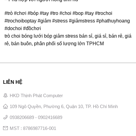
#trò #chơi #bóp #tay #tro #choi #bop #tay #trochoi
#trochoiboptay #giảm #stress #giảmstress #phathuyhoang
#dochoi #đồchơi
trò choi bóng lưới bóp giảm stress bán sỉ, giá sỉ, bán rẻ, giá
rẻ, bán buôn, phân phối số lượng lớn TPHCM
LIÊN HỆ
HKD Thịnh Phát Computer
109 Ngô Quyền, Phường 6, Quận 10, TP. Hồ Chí Minh
0938206689 - 0902416689
MST : 8786987716-001