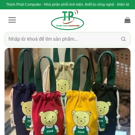
Bỏ
Thịnh Phát Computer - Nhà phân phối linh kiện, thiết bị công nghệ - Điện tử
qua
nội
dung
Tìm
kiếm: